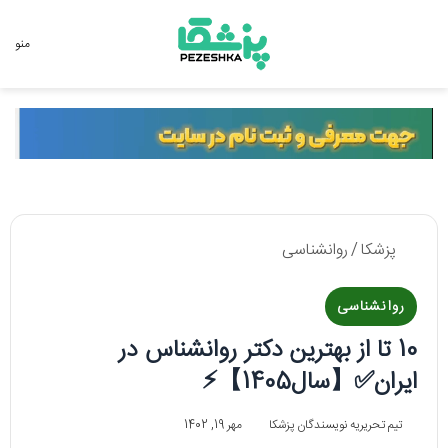
جستجو برای
منو
پزشکا
/
روانشناسی
روانشناسی
10 تا از بهترین دکتر روانشناس در
ایران✅【سال1405】⚡
تیم تحریریه نویسندگان پزشکا
مهر 19, 1402