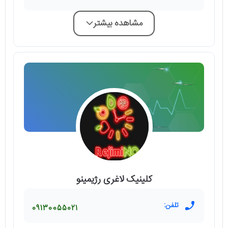
مشاهده بیشتر
کلینیک لاغری رژیمینو
تلفن:
09130055021