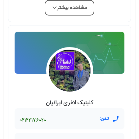
مشاهده بیشتر
کلینیک لاغری ایرانیان
تلفن:
02122176020