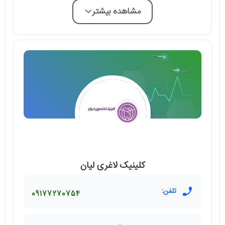
مشاهده بیشتر
کلینیک لاغری لیان
تلفن:
09177270754