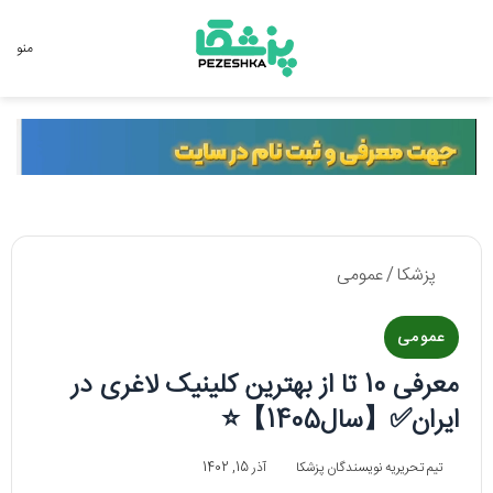
جستجو برای
منو
پزشکا
/
عمومی
عمومی
معرفی 10 تا از بهترین کلینیک لاغری در
ایران✅【سال1405】⭐
تیم تحریریه نویسندگان پزشکا
آذر 15, 1402