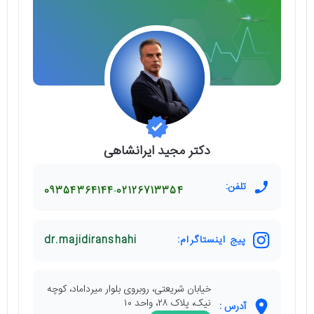
دکتر مجید ایرانشاهی
تلفن:
09354364144
02126713354
پیج اینستاگرام:
dr.majidiranshahi
خیابان شریعتی، روبروی بلوار میرداماد، کوچه
نیک، پلاک ۲۸، واحد ۱۰
آدرس :