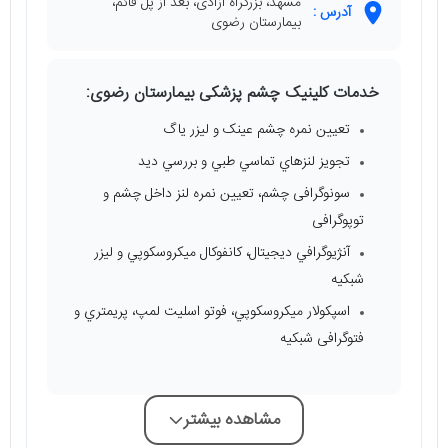
مشهد، بزرگراه آزادی، بعد از پل قائم،
آدرس :
بیمارستان رضوی
خدمات کلینیک چشم پزشکی بیمارستان رضوی:
تعیین نمره چشم عینک و لیزر یاگ
تجويز لنزهاي تماسي طبي و بررسي ديد
سونوگرافی چشم، تعیین نمره لنز داخل چشم و
توپوگرافی
آنژيوگرافي ديجيتال، كانفوكال ميكروسكوپي و ليزر
شبكيه
اسپكولار ميكروسكوپي، فوتو اسليت لمپ، پريمتري و
فتوگرافی شبکیه
مشاهده بیشتر