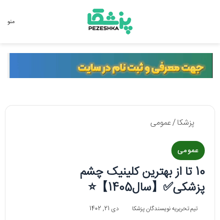
جستجو برای
منو
پزشکا
/
عمومی
عمومی
10 تا از بهترین کلینیک چشم
پزشکی✅【سال1405】⭐
تیم تحریریه نویسندگان پزشکا
دی 21, 1402