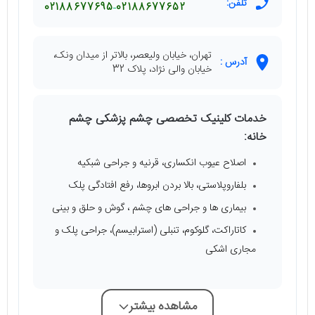
تلفن:
02188677695
02188677652
تهران، خیابان ولیعصر، بالاتر از میدان ونک،
آدرس :
خیابان والی نژاد، پلاک 32
خدمات کلینیک تخصصی چشم پزشکی چشم
خانه:
اصلاح عیوب انکساری، قرنیه و جراحی شبکیه
بلفاروپلاستی، بالا بردن ابروها، رفع افتادگی پلک
بیماری ها و جراحی های چشم ، گوش و حلق و بینی
کاتاراکت، گلوکوم، تنبلی (استرابیسم)، جراحی پلک و
مجاری اشکی
مشاهده بیشتر