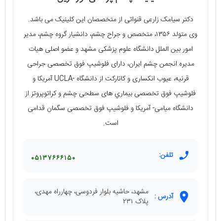
دکتر سيامک زارعی قنواتی از متخصصان این کلینیک می باشد.
وی متولد ۱۳۵۶، متخصص و جراح چشم، دانشیار گروه چشم، مدير
امور بين الملل دانشگاه علوم پزشکی مشهد و عضو اصلی هیات
مدیره انجمن چشم ایران، دارای فلوشیپ فوق تخصصی جراحی
قرنیه، عيوب انکساری و کاتارکت از دانشگاه -UCLA آمريکا و
فلوشیپ فوق تخصصی بيماري های سطحی چشم و کراتوپروتز از
دانشگاه ميامی- آمريکا و فلوشیپ فوق تخصصی سگمان قدامی
است.
تلفن:
۰۵۱۳۷۶۶۶۱۵۰
مشهد، حاشیه بلوار فردوسی، چهارراه مهدی،
آدرس :
پلاک ۲۳۱