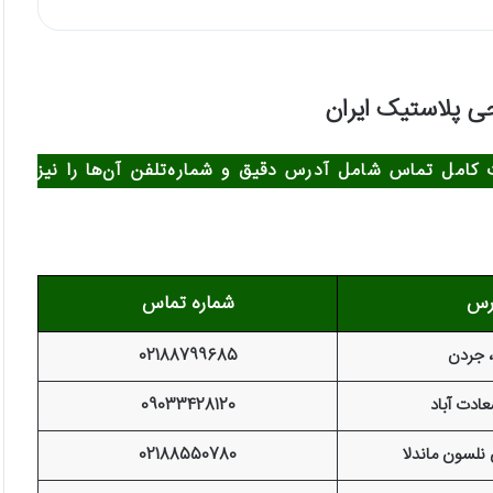
ت کامل تماس شامل آدرس دقیق و شماره‌تلفن آن‌ها را نیز
رس
شماره تماس
، جردن
02188799685
عادت آباد
09033428120
 نلسون ماندلا
02188550780