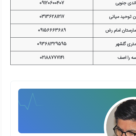
ندی جنوبی
09120600407
ن توحید میانی
03136281217
مارستان امام رض
09156663689
09368329595
سه را اصف
02188777141