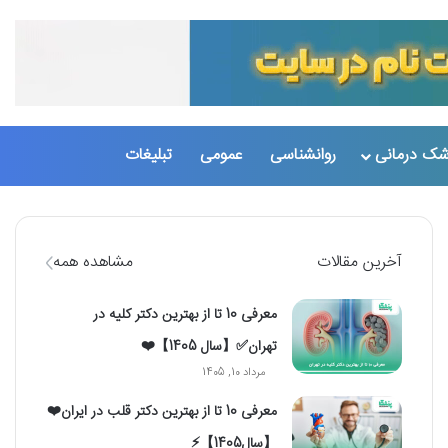
تغییر پو
جست
شک درمانی
روانشناسی
عمومی
تبلیغات
آخرین مقالات
مشاهده همه
معرفی 10 تا از بهترین دکتر کلیه در
تهران✅【سال 1405】❤️
مرداد 10, 1405
معرفی 10 تا از بهترین دکتر قلب در ایران❤️
【سال1405】⚡️