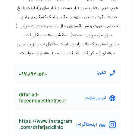
هیپ دیپ ، فیلر باسن، فیلر دست ، و فیلر ساق پا)، لیفت با نخ
صورت ، گردن و بدن ، مزونیدلینگ ، پیلینگ کمیکال، پی آر پی
تخصصی صورت و سر ، اکسزیون حال و میخچه خدمات جراحی (
دیپارتمان جراحی محدود) : ساکشن غبغب ، باکال فت ،
بلفاروپلاستی پلک بالا و پایین ، لیفت سانترال لب و تزریق چربی
حرفه ای ( میکروفت ، نانوفت، اسنیف ) . هایفو و اندولیفت
تلفن:
09918970540
drfarjad-
آدرس سایت:
faceandaesthetics.ir
https://www.instagram
پیج اینستاگرام:
.com/drfarjadclinic