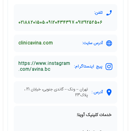
تلفن:
02188201505
09120434397
09129252506
آدرس سایت:
clinicavina.com
https://www.instagram
پیج اینستاگرام:
.com/avina.bc
تهران – ونک – گاندی جنوبی، خیابان 21 ،
آدرس :
پلاک23
خدمات کلینیک آوینا: