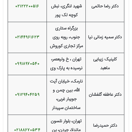
دکتر رضا حاتمی
شهید لنگری، نبش
02122200516
کوچه لک پور
بزرگراه ستاری
دکتر سمیه زمانی نیا
جنوب، روبه روی
02144961623
مرکز تجاری کوروش
کلینیک زیبایی
تهران ، خ ولیعصر،
09918970540
ماهبد
نرسیده به پارک وی
نارمک، خیابان آیت
الله، بین چمن و
دکتر عاطفه گلفشان
09129404259
جویبار غربی،
ساختمان سپیدار
تهران، بلوار نلسون
دکتر حمیدرضا
ماندلا، جردن، بن
02188670534