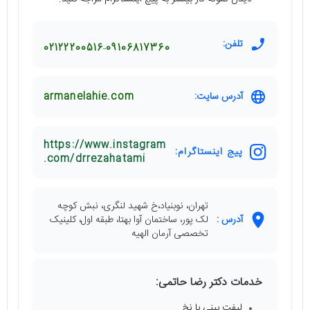
تلفن:
02122200516
09106817360
آدرس سایت:
armanelahie.com
https://www.instagram
پیج اینستاگرام:
.com/drrezahatami
تهران، نوبنیاد،خ شهید لنگری، نبش کوچه
آدرس :
لک پور، ساختمان آوا بهتا، طبقه اول، کلینیک
تخصصی آرمان الهیه
خدمات دکتر رضا حاتمی:
لیفت بینی با نخ