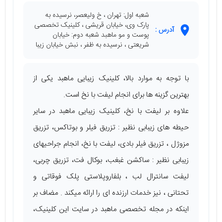
شعبه اول: تهران ، خ ولیعصر، نرسیده به
پارک وی، خیابان قریشی ، کلینیک تخصصی
آدرس :
پوست و مو ماهبد شعبه دوم: خیابان
شریعتی ، نرسیده به ظفر ، نبش خیابان زیبا
با توجه به موارد بالا، کلینیک زیبایی ماهبد یکی از
بهترین گزینه ها برای انجام لیفت با نخ است.
علاوه بر لیفت با نخ، کلینیک زیبایی ماهبد در سایر
حیطه های زیبابی نظیر : تزریق فیلر و بوتاکس، تزریق
مزوژل ، تزریق فیلر بادی، لیفت با نخ، انجام جراحیهای
زیبابی نظیر : ساکشن غبغب، بوکال فت، تزریق چربی،
لیفت سانترال لب ، بلفاروپلاستی پلک فوقاتی و
تحتانی ، نیز خدمات ارزنده ای را ارائه میکند . مضاف بر
اینکه در مجله تخصصی ماهبد در سایت این کلینیک،