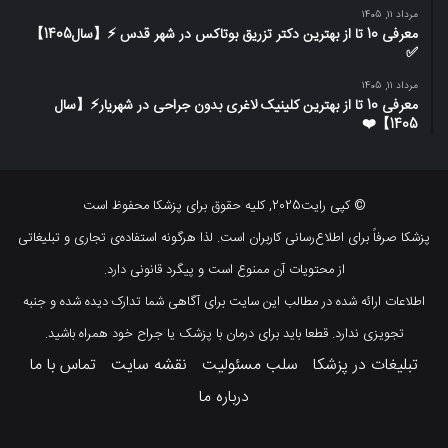
مرداد 11, 1405
معرفی 10 تا از بهترین دکتر تزریق بوتاکس در شهر قدس ⚡️【سال1405】
✅
مرداد 11, 1405
معرفی 10 تا از بهترین کلینیک لاغری بدون جراحی در شهریار⚡【سال
1405】❤️
© کپی رایت2025, کلیه حقوق برای پزشکا محفوظ است
پزشکا صرفاً برای اطلاع‌رسانی کاربران است. لذا هرگونه استفاده‌ی تجاری و تبلیغاتی
از محتویات آن ممنوع است و پیگرد قانونی دارد.
اطلاعات ارائه شده در مطالب این سایت برای آگاهی شما تدارک دیده شده و جنبه
تجویزی ندارد. قطعا باید برای درمان با پزشک یا جراح خود همراه باشید.
تبلیغات در پزشکا
سلب مسئولیت
نقشه سایت
تماس با ما
درباره ما
لینکداین
اینستاگرام