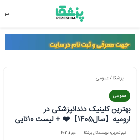
جستجو برای
منو
پزشکا
/
عمومی
عمومی
بهترین کلینیک دندانپزشکی در
ارومیه【سال1405】❤️ + لیست 10تایی
تیم تحریریه نویسندگان پزشکا
مهر 1, 1402