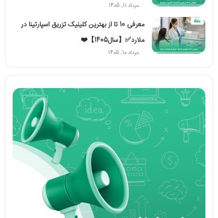
مرداد 11, 1405
معرفی 10 تا از بهترین کلینیک تزریق اسپارتینا در
ملارد✅【سال1405】❤️
مرداد 10, 1405