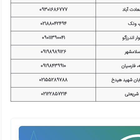
عادت آباد
09301686777
، ونک
02188042494
وار اندرزگو
09011390041
اسلامشهر
09198989126
، فارسیان
09198439910
ابان شهید هیدخ
02155289788
 شریعتی
02122857214