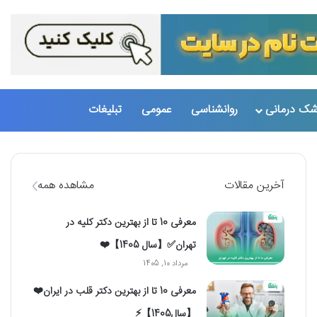
تغییر پو
جست
شک درمانی
روانشناسی
عمومی
تبلیغات
آخرین مقالات
مشاهده همه
معرفی 10 تا از بهترین دکتر کلیه در
تهران✅【سال 1405】❤️
مرداد 10, 1405
معرفی 10 تا از بهترین دکتر قلب در ایران❤️
【سال1405】⚡️