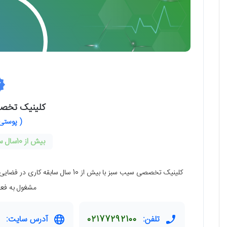
كلینیک تخص
( پوستی 
بیش از 10سال سال سابقه فعالیت
کلینیک تخصصی سیب سبز با بیش از 10 سا
مشغول به فعا
تلفن:
02177292100
آدرس سایت: