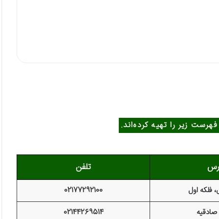
ست زیر را تهیه کرده‌اند.
رس
تلفن
، فلکه اول
02177292100
 صادقیه
02144269514