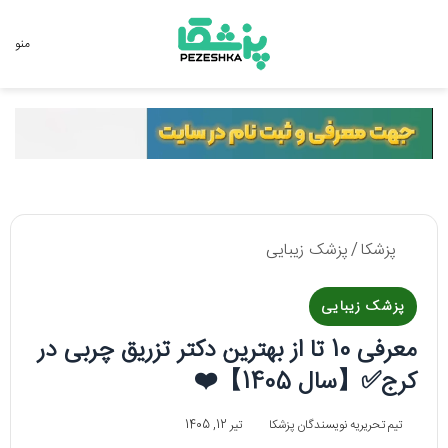
جستجو برای
منو
پزشکا
/
پزشک زیبایی
پزشک زیبایی
معرفی 10 تا از بهترین دکتر تزریق چربی در
کرج✅【سال 1405】❤️
تیم تحریریه نویسندگان پزشکا
تیر 12, 1405