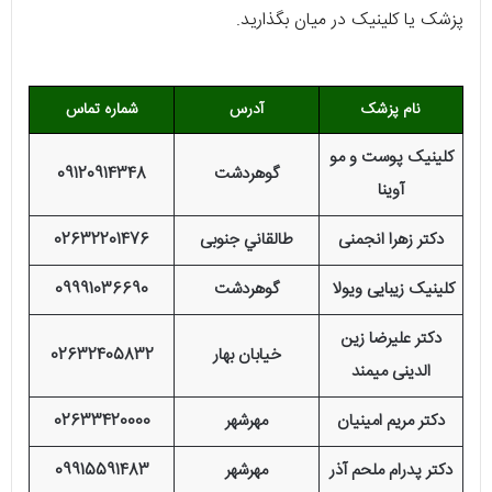
پزشک یا کلینیک در میان بگذارید.
نام پزشک
آدرس
شماره تماس
کلینیک پوست و مو
گوهردشت
09120914348
آوینا
دکتر زهرا انجمنی
طالقاني جنوبی
02632201476
کلینیک زیبایی ویولا
گوهردشت
09991036690
دکتر علیرضا زین
خیابان بهار
02632405832
الدینی میمند
دکتر مریم امینیان
مهرشهر
02633420000
دکتر پدرام ملحم آذر
مهرشهر
09915591483