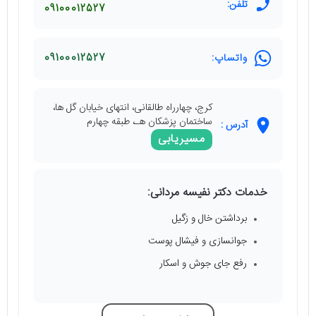
تلفن:
09100012527
واتساپ:
09100012527
کرج، چهارراه طالقانی، انتهای خیابان گل ها،
ساختمان پزشکان هـ، طبقه چهارم
آدرس :
مسیریابی
خدمات دکتر نفیسه مردانی:
برداشتن خال و زگیل
جوانسازی و فیشال پوست
رفع جای جوش و اسکار