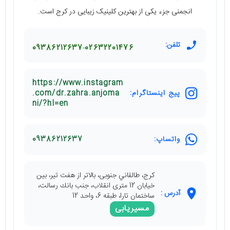
انجمنی جزء یکی از بهترین کلینیک زیبایی در کرج است.
تلفن:
09386212637
02632201476
https://www.instagram
پیج اینستاگرام:
.com/dr.zahra.anjoma
ni/?hl=en
واتساپ:
09386212637
كرج، طالقاني جنوبی، بالاتر از هفت تير، بین
خيابان 12 متری انقلاب، جنب بانك رسالت،
آدرس :
ساختمان تارا، طبقه 6، واحد 12
مسیریابی