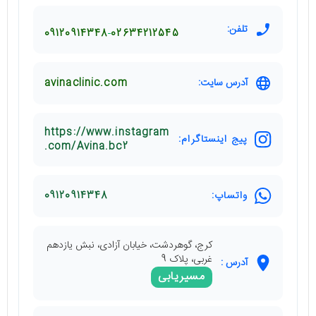
تلفن:
09120914348
02634212545
آدرس سایت:
avinaclinic.com
https://www.instagram
پیج اینستاگرام:
.com/Avina.bc2
واتساپ:
09120914348
کرج، گوهردشت، خيابان آزادی، نبش يازدهم
غربی، پلاک 9
آدرس :
مسیریابی