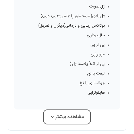
ژل صورت
ژل بادی(سینه-ساق پا -باسن-هیپ دیپ)
بوتاکس زیبایی و درمانی(میگرن و تعریق)
خال برداری
پی ار پی
مزوتراپی
پی ار اف( پلاسما ژل )
لیفت با نخ
جوانسازی با نخ
هایفوتراپی
مشاهده بیشتر