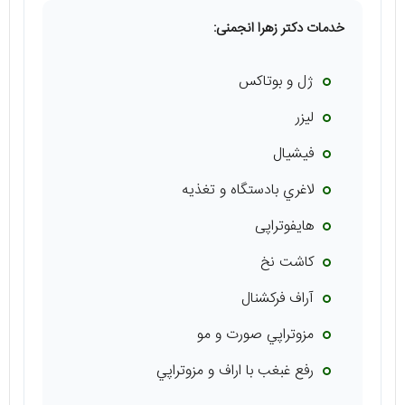
خدمات دکتر زهرا انجمنی:
ژل و بوتاكس
ليزر
فيشيال
لاغري بادستگاه و تغذيه
هايفوتراپی
كاشت نخ
آراف فركشنال
مزوتراپي صورت و مو
رفع غبغب با اراف و مزوتراپي