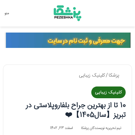
جستجو برای
منو
پزشکا
/
کلینیک زیبایی
کلینیک زیبایی
10 تا از بهترین جراح بلفاروپلاستی در
تبریز【سال1405】❤️
تیم تحریریه نویسندگان پزشکا
اسفند 23, 1402