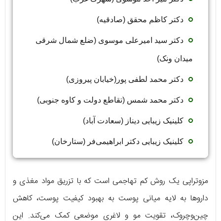
دکتر کاظم محقق (صادقیه)
دکتر سید امیرعلی موسوی (ضلع شمال شرقی
میدان ونک)
دکتر محمد لطفی پور(خیابان پیروزی)
دکتر محمد شمس (تقاطع دولت و کاوه جنوبی)
کلینیک زیبایی دیناز (سعادت آباد)
کلینیک زیبایی دکتر ابراهیمی‌فر (ستارخان)
کلینیک زیبایی لیزر سنتر (زعفرانیه)
مزوتراپی یک روش کم تهاجمی است که با تزریق مواد مغذی و
کلینیک رخ آرا (بلوار کاوه)
داروها به لایه میانی پوست به بهبود کیفیت پوست، کاهش
دکتر محمدرضا شهسواری
(میدان ونک)
چین‌وچروک، تقویت مو و لاغری موضعی کمک می‌کند. این