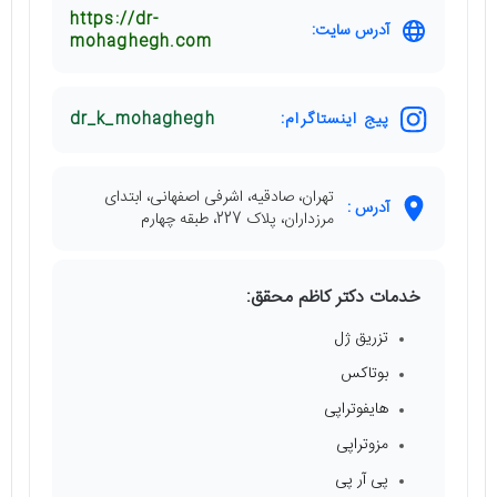
https://dr-
آدرس سایت:
mohaghegh.com
پیج اینستاگرام:
dr_k_mohaghegh
تهران، صادقیه، اشرفی اصفهانی، ابتدای
آدرس :
مرزداران، پلاک 227، طبقه چهارم
خدمات دکتر کاظم محقق:
تزریق ژل
بوتاکس
هایفوتراپی
مزوتراپی
پی آر پی