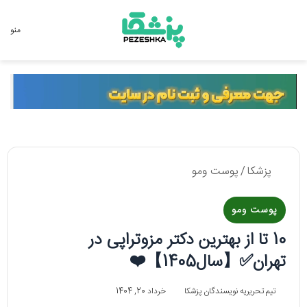
جستجو برای
منو
پزشکا
/
پوست ومو
پوست ومو
10 تا از بهترین دکتر مزوتراپی در
تهران✅【سال1405】❤️
تیم تحریریه نویسندگان پزشکا
خرداد 20, 1404