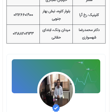
سنتر
خیابان اعجازی
بلوار کاوه، نبش بهار
کلینیک رخ آرا
02126601900
جنوبی
دکتر محمدرضا
میدان ونک، ابتدای
02188202133
شهسواری
حقانی