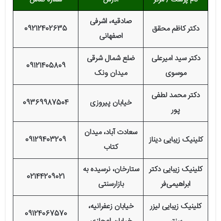
نام پزشک / مرکز
آدرس
شماره تماس
صادقیه، اشرفی
دکتر کاظم محقق
09212402635
اصفهانی
دکتر سید امیرعلی
ضلع شمال شرقی
09121405809
موسوی
میدان ونک
دکتر محمد لطفی
خیابان پیروزی
09369987504
پور
سعادت آباد، میدان
کلینیک زیبایی دیناز
09129403209
کتاب
کلینیک زیبایی دکتر
ستارخان، نرسیده به
02144209021
ابراهیمی‌فر
بازارسنتی
کلینیک زیبایی لیزر
خیابان زعفرانیه،
09124067570