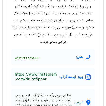
و پایین) اتوپلاستی (رفع بیرون‌زدگی لاله گوش) لیپوساکشن
غبغب و گردن جراحی سانترال لب، بوکال فت و چال گونه انواع
جراحی ترمیمی و زیبایی (لیپوم، کیست، آبسه، فیشر، ناخن، خال،
میخچه و ختنه…) جوان‌سازی پوست، سابسیژن، مزوتراپی و PRP
تزریق بوتاکس، ژل، فیلر و چربی لیفت با نخ تخصص::تخصص
جراحی زیبایی پوست
تلفن:
09369987504
https://www.instagram
پیج اینستاگرام:
.com/dr.lotfipoor
خیابان پیروزی(بسمت شرق) بعداز مترو ابن
سینا، ضلع جنوبی شرقی تقاطع با اتوبان امام
آدرس :
علی، نرسیده به خیابان بسطامی، پلاک ۸۸۰