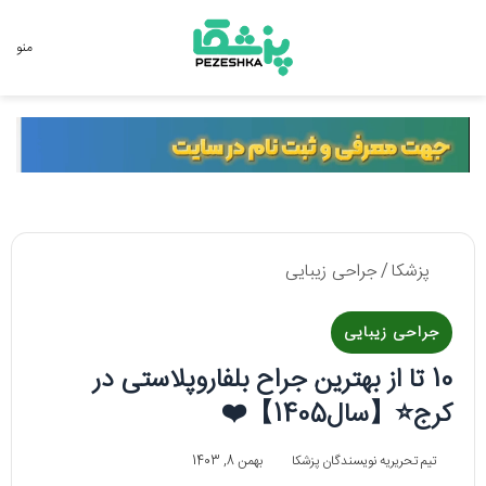
جستجو برای
منو
پزشکا
/
جراحی زیبایی
جراحی زیبایی
10 تا از بهترین جراح بلفاروپلاستی در
کرج⭐【سال1405】❤️
تیم تحریریه نویسندگان پزشکا
بهمن 8, 1403