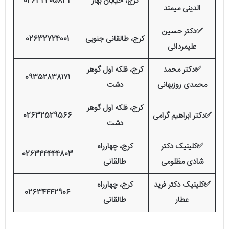
کرج، خیابان بهار
02632405832
الدینی میمند
✅دکتر حسین
کرج، طالقانی جنوبی
02632724001
علیمردانی
✅دکتر محمد
کرج، فلکه اول گوهر
09352838171
محمدی روزبهانی
دشت
کرج، فلکه اول گوهر
✅دکتر ابراهیم گرامی
02632529566
دشت
✅کلینیک دکتر
کرج، چهارراه
026344444803
شادی مظلومی
طالقانی
✅کلینیک دکتر فرید
کرج، چهارراه
02634442906
عطار
طالقانی