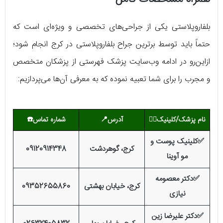
بلفاروپلاستی یکی از جراحی‌های تخصصی و ویژه‌ای است که
حتماً باید توسط برترین جراح بلفاروپلاستی در کرج انجام شود؛
ازاین‌رو در ادامه وب‌سایت پزشک فهرستی از پزشکان متخصص
و مجرب را برای شما تعبیه نموده که به معرفی آن‌ها می‌پردازیم:
نام پزشک/کلینیک
👨‍⚕️
آدرس📍
شماره تماس
☎️
✅کلینیک پوست و
کرج، گوهردشت
09120914348
مو آوینا
✅دکتر معصومه
کرج، خیابان بهشتی
09352655860
نیازی
✅دکتر علیرضا زین