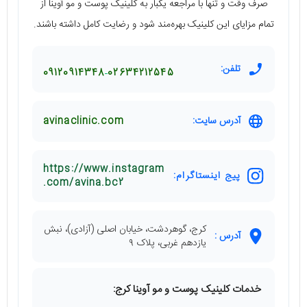
صرف وقت و تنها با مراجعه یکبار به کلینیک پوست و مو آوینا از
تمام مزایای این کلینیک بهره‌مند شود و رضایت کامل داشته باشند.
تلفن:
09120914348
02634212545
آدرس سایت:
avinaclinic.com
https://www.instagram
پیج اینستاگرام:
.com/avina.bc2
کرج، گوهردشت، خیابان اصلی (آزادی)، نبش
آدرس :
یازدهم غربی، پلاک ۹
خدمات کلینیک پوست و مو آوینا کرج: