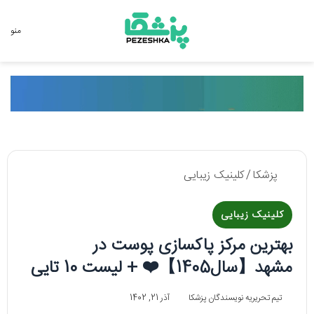
جستجو برای
منو
پزشکا
/
کلینیک زیبایی
کلینیک زیبایی
بهترین مرکز پاکسازی پوست در
مشهد【سال1405】❤️ + لیست 10 تایی
تیم تحریریه نویسندگان پزشکا
آذر 21, 1402