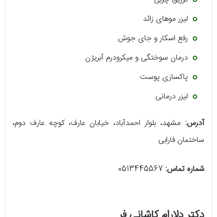
لیزر موهای زائد
رفع اسکار و جای جوش
درمان سوختگی و میکرودرم آبریژن
پاکسازی پوست
لیزر درمانی
آدرس:
مشهد، بلوار احمدآباد، خیابان عارف، کوچه عارف دوم،
ساختمان فارابی
شماره تماس:
0513445567
دکتر دلارام کاشانی فر