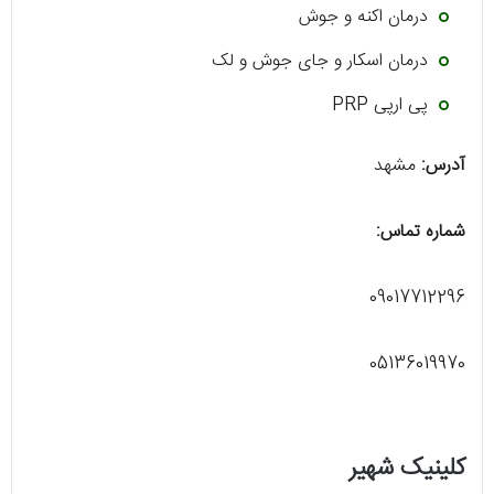
درمان اکنه و جوش
درمان اسکار و جای جوش و لک
پی ارپی PRP
آدرس:
مشهد
شماره تماس:
09017712296
05136019970
کلینیک شهیر