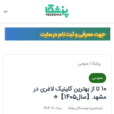
جستجو برای
منو
پزشکا
/
عمومی
عمومی
10 تا از بهترین کلینیک لاغری در
مشهد【سال1405】⭐
تیم تحریریه نویسندگان پزشکا
مرداد 20, 1404