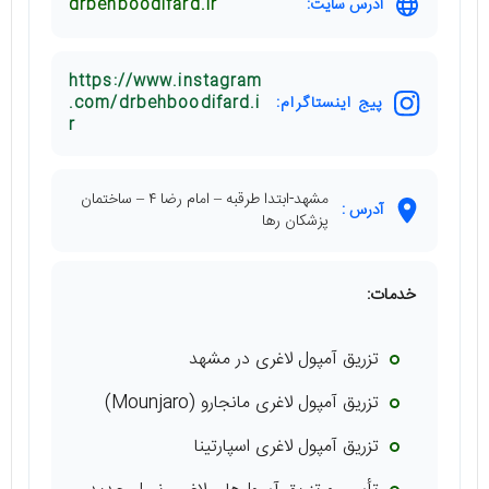
آدرس سایت:
drbehboodifard.ir
https://www.instagram
پیج اینستاگرام:
.com/drbehboodifard.i
r
مشهد-ابتدا طرقبه – امام رضا ۴ – ساختمان
آدرس :
پزشکان رها
خدمات:
تزریق آمپول لاغری در مشهد
تزریق آمپول لاغری مانجارو (Mounjaro)
تزریق آمپول لاغری اسپارتینا