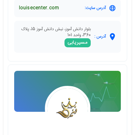
آدرس سایت:
louisecenter.com
بلوار دانش آموز، نبش دانش آموز 15، پلاک
360، واحد 101
آدرس :
مسیریابی