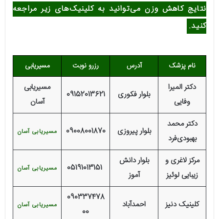
نتایج کاهش وزن می‌توانید به کلینیک‌های زیر مراجعه
کنید.
نام پزشک
آدرس
رزرو نوبت
مسیریابی
دکتر المیرا
مسیریابی
بلوار فکوری
09152013621
وفایی
آسان
دکتر محمد
بلوار پیروزی
09008001870
مسیریابی آسان
بهبودی‌فرد
مرکز لاغری و
بلوار دانش
05191013151
مسیریابی آسان
زیبایی لوئیز
آموز
090337478
کلینیک دنیز
احمدآباد
مسیریابی آسان
00