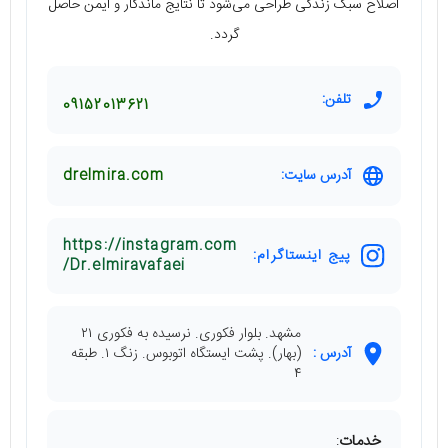
اصلاح سبک زندگی طراحی می‌شود تا نتایج ماندگار و ایمن حاصل
گردد.
تلفن:
09152013621
آدرس سایت:
drelmira.com
https://instagram.com
پیج اینستاگرام:
/Dr.elmiravafaei
مشهد. بلوار فکوری. نرسیده به فکوری ۲۱
آدرس :
(بهار). پشت ایستگاه اتوبوس. زنگ ۱. طبقه
۴
خدمات
: