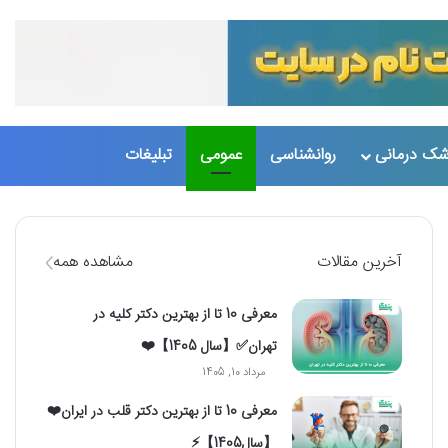
تغییر پو
جست
شک درمانی
روانشناسی
عمومی
تبلیغات
آخرین مقالات
مشاهده همه
معرفی 10 تا از بهترین دکتر کلیه در
تهران✅【سال 1405】❤️
مرداد 10, 1405
معرفی 10 تا از بهترین دکتر قلب در ایران❤️
【سال1405】⚡️