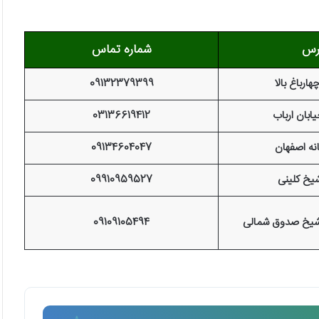
رس
شماره تماس
ارباغ بالا
09132379399
ابان ارباب
03136619412
نه اصفهان
09134604047
یخ کلینی
09910959527
 شیخ صدوق شمالی
09109105494