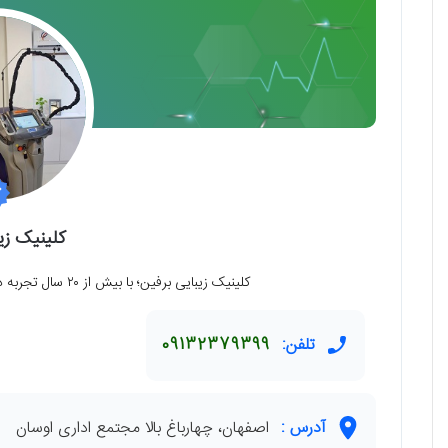
کلینیک زی
کلینیک زیبایی برفین؛ با بیش از ۲۰ سال تجربه در کنار شماست تا بهترین نسخه از خودتان باشید.
تلفن:
09132379399
آدرس :
اصفهان، چهارباغ بالا مجتمع اداری اوسان