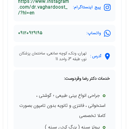
https://www.instagram
پیج اینستاگرام:
.com/dr.vaghardoost_
/?hl=en
واتساپ:
09120929195
تهران، ونک، کوچه صانعی، ساختمان پزشکان
آدرس :
نور، طبقه 3، واحد 11
خدمات دکتر رضا وقردوست:
جراحی انواع بینی طبیعی ؛ گوشتی ،
استخوانی ، فانتزی و ثانویه بدون تامپون بصورت
کاملا تخصصی
پروتز سینه ( بزرگ کردن سینه )