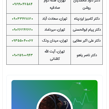
دکتر داود محمدیان
تهران، فلکه دوم
09199047584
روشن
صادقیه
دکتر کامبیز ایزدپناه
تهران، سعادت آباد
09033428120
دکتر پیام ابوالحسنی
تهران، میرداماد
09026242620
دکتر علی اکبر عطایی
تهران، میدان ونک
09355040067
تهران، آیت الله
دکتر ناصر یاهو
09025900943
کاشانی