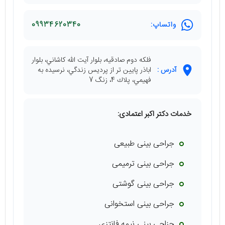
واتساپ:
09934620340
فلكه دوم صادقيه، بلوار آيت الله كاشاني، بلوار
آدرس :
اباذر پايين تر از پرديس زندگي، نرسيده به
فهيمي، پلاك 4، زنگ 7
خدمات دکتر اکبر اعتمادی:
جراحی بینی طبیعی
جراحی بینی ترمیمی
جراحی بینی گوشتی
جراحی بینی استخوانی
جزاحی بینی نیمه فانتزی