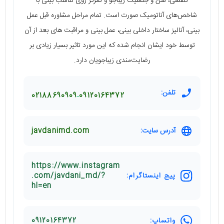
تنفسی، سن و جنسیت زیباجو و تمرکز روی تناسب بینی با
شاخص‌های آناتومیک صورت است. تمام مراحل مشاوره قبل عمل
بینی، آنالیز ساختار داخلی بینی، عمل بینی و مراقبت های بعد از آن
توسط خود ایشان انجام شده که این مورد تاثیر بسیار زیادی بر
رضایت‌مندی زیباجویان دارد.
تلفن:
02188690909
09120164372
آدرس سایت:
javdanimd.com
https://www.instagram
پیج اینستاگرام:
.com/javdani_md/?
hl=en
واتساپ:
09120164372