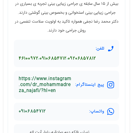
بیش از ۱۵ سال سابقه ی جراحی زیبایی بینی تجربه ی بسیاری در
جراحی زیبایی بینی استخوانی و بخصوص بینی گوشتی دارند.
دکتر محمد رضا نجفی همواره تاکید به اولویت سلامت تنفسی در
روش جراحی خود دارند.
تلفن:
46100972
09106854712
09206857812
https://www.instagram
پیج اینستاگرام:
.com/dr_mohammadre
za_najafi/?hl=en
واتساپ:
09106854712
تهران، فلکه دوم صادقیه، بلوار آیت اله