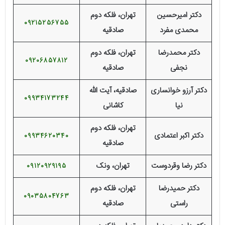
دکتر امیرحسین
تهران، فلکه دوم
09215256755
محمدی مفرد
صادقیه
دکتر محمدرضا
تهران، فلکه دوم
09206857812
نجفی
صادقیه
دکتر آرزو خوانساری
صادقیه، آیت الله
09934173244
نیا
کاشانی
تهران، فلکه دوم
دکتر اکبر اعتمادی
09934620340
صادقیه
دکتر رضا وقردوست
تهران، ونک
09120929195
دکتر حمیدرضا
تهران، فلکه دوم
09035804763
راستی
صادقیه