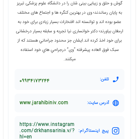
گوش و حلق و زيبايی بينی شان را در دانشگاه علوم پزشكی تبريز
به پایان رساندند؛ وی در بهترین کنگره ها و اجتماع های مختلف
عضو بوده اند و توانسته اند افتخارات بسیار زیادی برای خود به
ارمغان بیاورند؛ دکتر خوانساری نیا تجربه و سابقه بسیار درخشانی
برای خود اخذ کرده اند.ايشان جز محدود جراحاني هستند كه از
سبک فوق العاده پيشرفته “وی” درجراحي هاي خود استفاده
ميكنند.
تلفن:
09934173244
آدرس سایت:
www.jarahibiniv.com
https://www.instagram
پیج اینستاگرام:
.com/drkhansarinia.v/?
hl=en