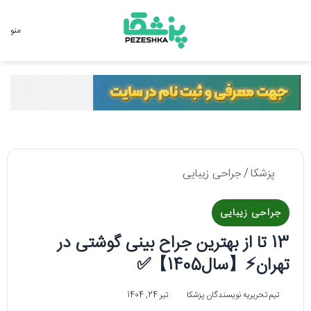
جستجو برای
منو
پزشکا
/
جراحی زیبایی
جراحی زیبایی
13 تا از بهترین جراح بینی گوشتی در
تهران⚡️【سال1405】✅
تیم تحریریه نویسندگان پزشکا
تیر 24, 1404