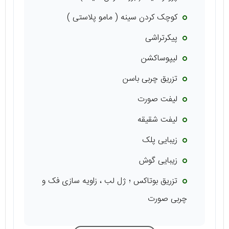
کوچک‌ کردن سینه ( مامو پلاستی )
پیکرتراشی
لیپوساکشن
تزریق چربی باسن
لیفت صورت
لیفت شقیقه
زیبایی پلک
زیبایی گوش
تزریق بوتاکس ؛ ژل لب ، زاویه سازی فک و
چربی صورت