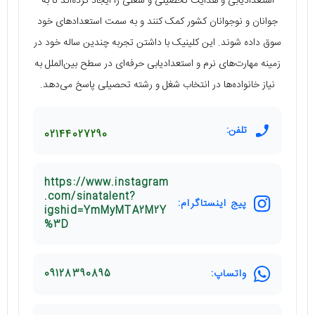
استعدادیابی و هدایت تحصیلی و شغلی را ایجاد کرده‌اند تا به
جوانان و نوجوانان کشور کمک کنند و به سمت استعدادهای خود
سوق داده شوند. این کلینیک با داشتن تجربه چندین ساله خود در
زمینه مهارت‌های نرم و استعدادیابی حرفه‌ای در سطح بین‌الملل به
نیاز خانواده‌ها در انتخاب شغل و رشته تحصیلی پاسخ می‌دهد.
تلفن:
02144027290
https://www.instagram
.com/sinatalent?
پیج اینستاگرام:
igshid=YmMyMTA2M2Y
%3D
واتساپ:
09128390895