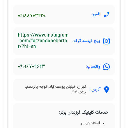
تلفن:
02188703420
https://www.instagram
پیج اینستاگرام:
.com/farzandanebarta
r/?hl=en
واتساپ:
09016704643
تهران، خیابان یوسف آباد، کوچه پانزدهم،
آدرس :
پلاک 47
خدمات کلینیک فرزندان برتر:
استعدادیابی