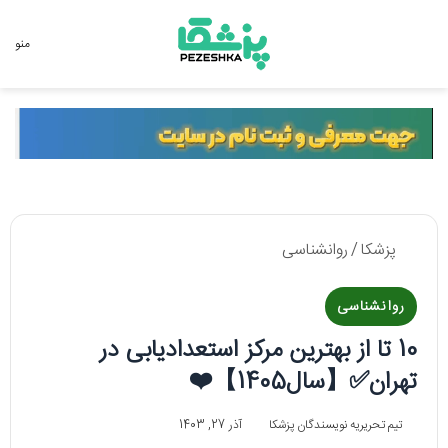
جستجو برای
منو
پزشکا
/
روانشناسی
روانشناسی
10 تا از بهترین مرکز استعدادیابی در
تهران✅【سال1405】❤️
تیم تحریریه نویسندگان پزشکا
آذر 27, 1403