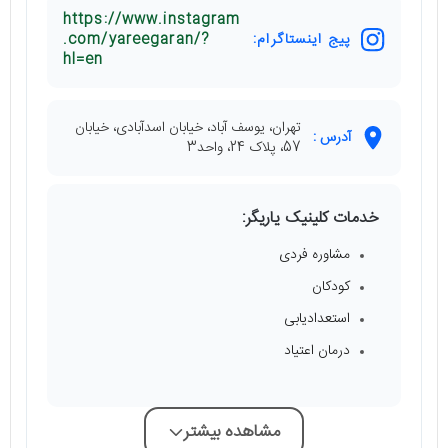
https://www.instagram
پیج اینستاگرام:
.com/yareegaran/?
hl=en
تهران، یوسف آباد، خیابان اسدآبادی، خیابان
آدرس :
57، پلاک 24، واحد3
خدمات کلینیک یاریگر:
مشاوره فردی
کودکان
استعدادیابی
درمان اعتیاد
مشاهده بیشتر