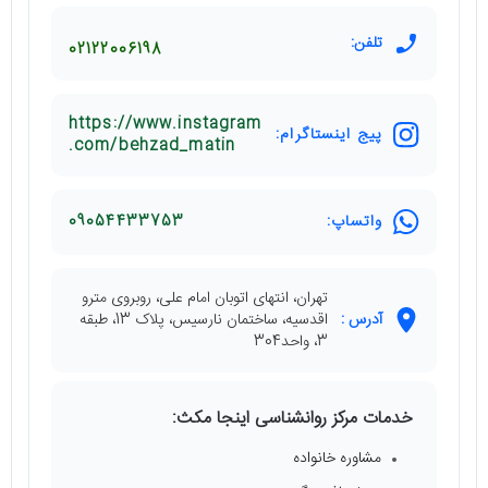
تلفن:
02122006198
https://www.instagram
پیج اینستاگرام:
.com/behzad_matin
واتساپ:
09054433753
تهران، انتهای اتوبان امام علی، روبروی مترو
آدرس :
اقدسیه، ساختمان نارسیس، پلاک 13، طبقه
3، واحد304
خدمات مرکز روانشناسی اینجا مکث:
مشاوره خانواده