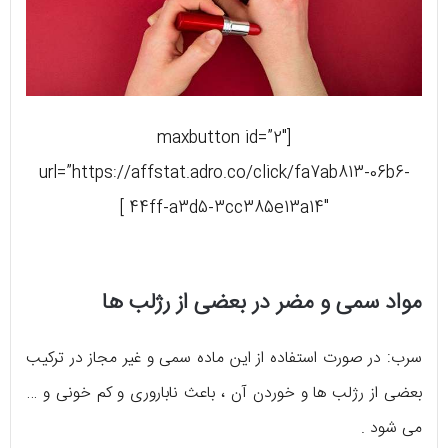
[maxbutton id=”2″
url=”https://affstat.adro.co/click/fa7ab813-06b6-
44ff-a3d5-3cc385e13a14″ ]
مواد سمی و مضر در بعضی از رژلب ها
سرب: در صورت استفاده از این ماده سمی و غیر مجاز در ترکیب
بعضی از رژلب ها و خوردن آن ، باعث ناباروری و کم خونی و …
می شود .