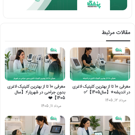
مقالات مرتبط
معرفی 10 تا از بهترین کلینیک لاغری
معرفی 10 تا از بهترین کلینیک لاغری
در اندیشه⭐【سال1405】✅
بدون جراحی در شهریار⚡【سال
1405】❤️
مرداد 12, 1405
مرداد 11, 1405