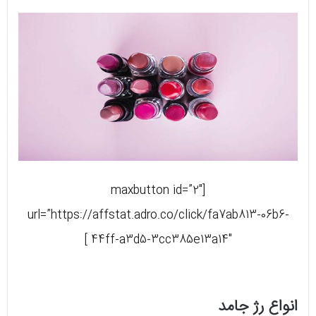
[maxbutton id=”2″
url=”https://affstat.adro.co/click/fa7ab813-06b6-
44ff-a3d5-3cc385e13a14″ ]
انواع رژ جامد