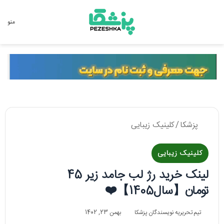
جستجو برای
منو
پزشکا
/
کلینیک زیبایی
کلینیک زیبایی
لینک خرید رژ لب جامد زیر 45
تومان【سال1405】❤️
تیم تحریریه نویسندگان پزشکا
بهمن 23, 1402