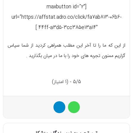
[maxbutton id=”2″
url=”https://affstat.adro.co/click/fa7ab813-06b6-
44ff-a3d5-3cc385e13a14″ ]
از این که ما را تا آخر این مطلب همراهی کردید از شما سپاس
گزاریم ممنون تجربه های خود را با ما در میان بگذارید .
5/5 - (1 امتیاز)
واتس آپ
تلگرام