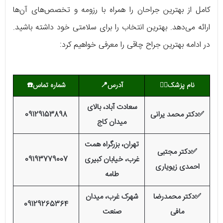
کامل از بهترین جراحان را همراه با رزومه و تخصص‌های آن‌ها
ارائه می‌دهد. بهترین انتخاب را برای سلامتی خود داشته باشید.
در ادامه بهترین جراح چاقی را معرفی خواهیم کرد:
نام پزشک
👨‍⚕️
آدرس📍
شماره تماس
☎️
سعادت آباد، بالای
✅دکتر محمد یرانی
09129153898
میدان کاج
تهران، بزرگراه همت
✅دکتر مجتبی
غرب، خیابان کبیری
09193779007
احمدی زیویاری
طامه
✅دکتر محمدرضا
شهرک غرب، میدان
09129265364
مافی
صنعت