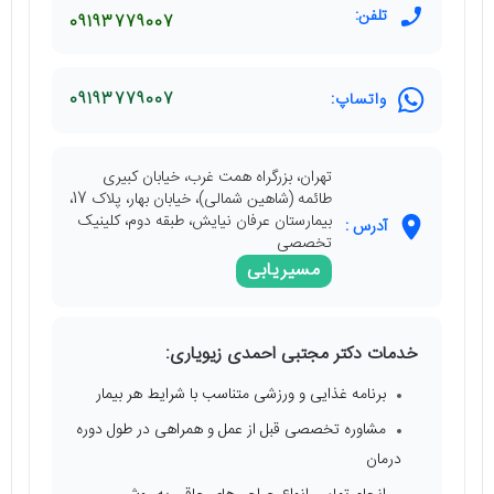
تلفن:
09193779007
واتساپ:
09193779007
تهران، بزرگراه همت غرب، خیابان کبیری
طائمه (شاهین شمالی)، خیابان بهار، پلاک 17،
بیمارستان عرفان نیایش، طبقه دوم، کلینیک
آدرس :
تخصصی
مسیریابی
خدمات دکتر مجتبی احمدی زیویاری:
برنامه غذایی و ورزشی متناسب با شرایط هر بیمار
مشاوره تخصصی قبل از عمل و همراهی در طول دوره
درمان