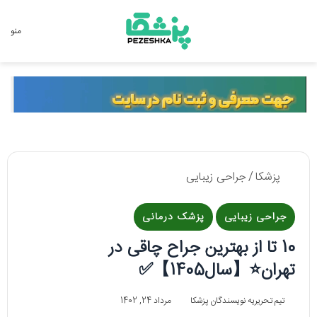
جستجو برای
منو
پزشکا
/
جراحی زیبایی
جراحی زیبایی
پزشک درمانی
10 تا از بهترین جراح چاقی در
تهران⭐️【سال1405】✅
تیم تحریریه نویسندگان پزشکا
مرداد 24, 1402