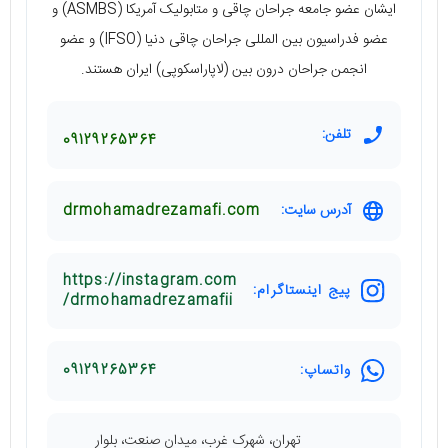
ایشان عضو جامعه جراحان چاقی و متابولیک آمریکا (ASMBS) و
عضو فدراسیون بین المللی جراحان چاقی دنیا (IFSO) و عضو
انجمن جراحان درون بین (لاپاراسکوپی) ایران هستند.
تلفن:
09129265364
آدرس سایت:
drmohamadrezamafi.com
https://instagram.com
پیج اینستاگرام:
/drmohamadrezamafii
واتساپ:
09129265364
تهران، شهرک غرب، میدان صنعت، بلوار