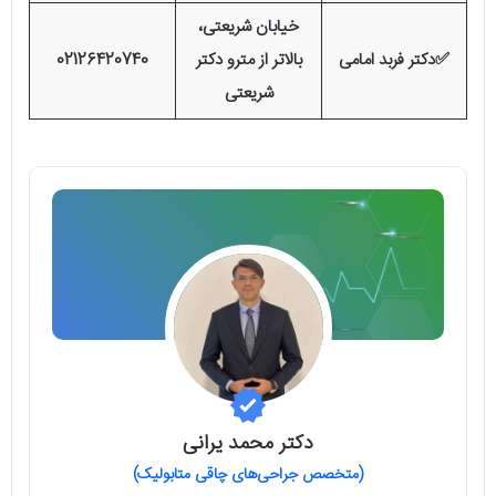
خیابان شریعتی،
✅دکتر فربد امامی
بالاتر از مترو دکتر
02126420740
شریعتی
دکتر محمد یرانی
(متخصص جراحی‌های چاقی متابولیک)