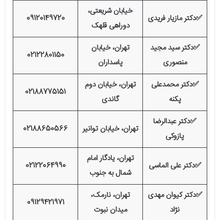
خیابان شریعتی،
✅دکتر مازیار فریدی
09120149720
دوراهی قلهک
✅دکتر سید مجید
تهران، خیابان
02122801150
منصوری
پاسداران
✅دکتر محمدعلی
تهران، خیابان دوم
02188775151
پکنه
گاندی
✅دکتر عبدالرضا
تهران، خیابان توانیر
02188650566
پازوکی
تهران، یادگار امام
✅دکتر علی الماسی
02122064990
شمال به جنوب
✅دکتر کیوان مهدی
تهران، نارمک،
09129421971
نژاد
میدان نبوت