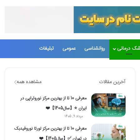
تغییر پو
جست
شک درمانی
روانشناسی
عمومی
تبلیغات
آخرین مقالات
مشاهده همه
معرفی 10 تا از بهترین مرکز نوروتراپی در
ایران ⭐【سال1405】❤️
مرداد 9, 1405
معرفی 10 تا از بهترین مرکز لورتا نوروفیدبک
در تهران ✅【سال1405】❤️