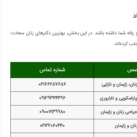
د
 رفاه شما داشته باشد. در این بخش، بهترین دکترهای زنان سعادت
لب کرده‌اند.
صص
شماره تماس
، زایمان و نازایی
02166287686
راسکوپی و ناباروری
09129344496
احی زنان و زایمان
09007139980
ن و زایمان
02122060440