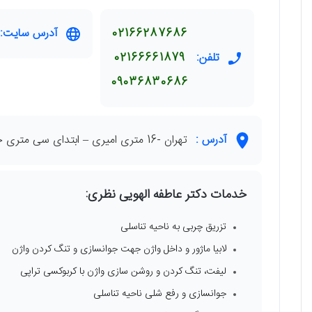
02166287686
آدرس سایت:
تلفن:
02166661879
09036830686
آدرس :
تهران -16 متری امیری – ابتدای سی متری جی – جنب نانوایی لواشی – پلاک 10 – طبقه اول-واحد٢
خدمات دکتر عاطفه الهویی نظری:
تزریق چربی به ناحیه تناسلی
لابیا ماژور و داخل واژن جهت جوانسازی و تنگ کردن واژن
لیفت، تنگ کردن و روشن سازی واژن با کربوکسی تراپی
جوانسازی و رفع شلی ناحیه تناسلی