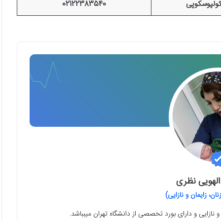
لپوسکوپی
02122383540
الهویی نظری
ن، زایمان و نازایی)
 نازایی و دارای بورد تخصصی از دانشگاه تهران میبباشد.