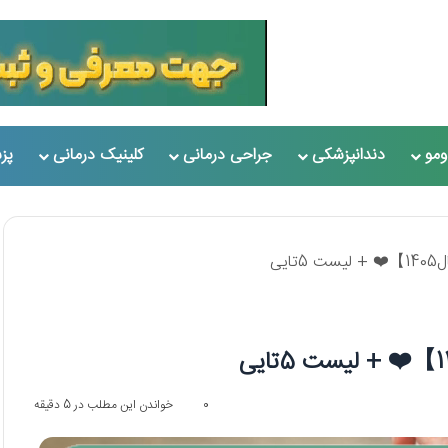
مو
دندانپزشکی
جراحی درمانی
کلینیک درمانی
پز
یی
0
خواندن این مطلب در 5 دقیقه