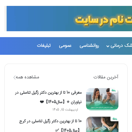
تغییر پو
جست
شک درمانی
روانشناسی
عمومی
تبلیغات
آخرین مقالات
مشاهده همه
معرفی 10 تا از بهترین دکتر زگیل تناسلی در
نیاوران ⭐【سال1405】❤️
اردیبهشت 15, 1405
10 تا از بهترین دکتر زگیل تناسلی در کرج
【سال1405】✅