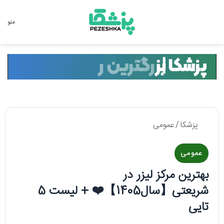
جستجو برای
منو
پزشکا
/
عمومی
عمومی
بهترین مرکز لیزر در
شریعتی【سال1405】❤️ + لیست 5
تایی