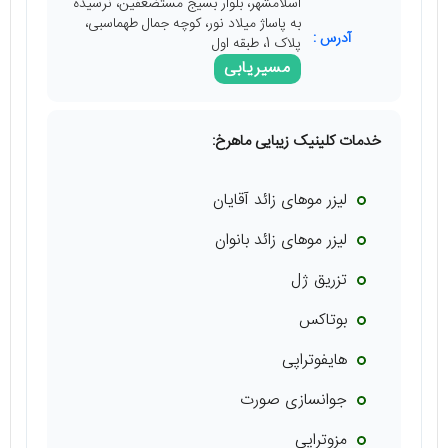
اسلامشهر، بلوار بسیج مستضعفین، نرسیده
به پاساژ میلاد نور، کوچه جمال طهماسبی،
آدرس :
پلاک 1، طبقه اول
مسیریابی
خدمات کلینیک زیبایی ماهرخ:
لیزر موهای زائد آقایان
لیزر موهای زائد بانوان
تزریق ژل
بوتاکس
هایفوتراپی
جوانسازی صورت
مزوتراپی