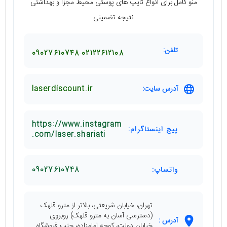
منو کامل برای انواع تایپ های پوستی محیط مجزا و بهداشتی
نتیجه تضمینی
تلفن:
09027610748
02122612108
آدرس سایت:
laserdiscount.ir
https://www.instagram
پیج اینستاگرام:
.com/laser.shariati
واتساپ:
09027610748
تهران، خیابان شریعتی، بالاتر از مترو قلهک
(دسترسی آسان به مترو قلهک) روبروی
آدرس :
خیابان دولت، کوچه امامزاده، جنب فروشگاه