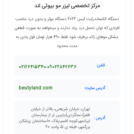
مرکز تخصصی لیزر مو بیوتی لند
دستگاه الکساندرایت ایس 2022 دستگاه موثر و بدون درد مناسب
افرادی که توان تحمل درد زیاد ندارند و میخواهد به صورت قطعی
مشکل موهای زائد برطرف شود.فقط ۴۹۰ هزار تومان فول بادی به
مدت محدود
تلفن:
02126415340
09022842636
آدرس سایت:
beutyland.com
تهران، خیابان شریعتی، بالاتر از خیابان
ظفر(دستگردی)،پایین تر از بیمارستان
آدرس :
ایرانمهر،کوچه افسر،پلاک 10،ساختمان پزشکان
بزرگمهر، طبقه ی 5، واحد 20