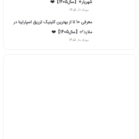
شهریار⭐【سال1405】❤️
مرداد 11, 1405
معرفی 10 تا از بهترین کلینیک تزریق اسپارتینا در
ملارد✅【سال1405】❤️
مرداد 10, 1405