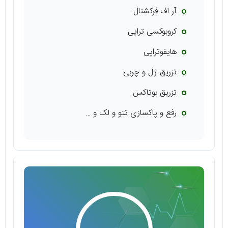
آر اف فرکشنال
کروبوکسی تراپی
هایفوتراپی
تزریق ژل و چربی
تزریق بوتاکس
رفع و پاکسازی تتو و لک و …