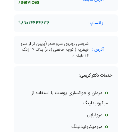
services/
واتساپ:
989014444636
شریعتی روبروی مترو صدر (پایین تر از مترو
آدرس :
قیطریه ) کوچه حافظی (داد) پلاک ۱۷ زنگ
۲۴ طبقه ۶
خدمات دکتر کریمی:
درمان و جوانسازی پوست با استفاده از
میکرونیدلینگ
مزوتراپی
مزومیکرونیدلینگ