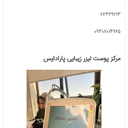
22369213
09307014965
مرکز پوست لیزر زیبایی پارادایس