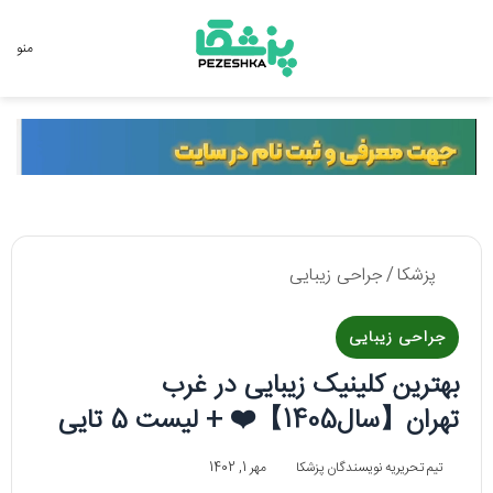
جستجو برای
منو
پزشکا
/
جراحی زیبایی
جراحی زیبایی
بهترین کلینیک زیبایی در غرب
تهران【سال1405】❤️ + لیست 5 تایی
تیم تحریریه نویسندگان پزشکا
مهر 1, 1402