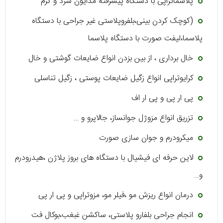
پلاسماتراپی با دستگاه پیشرفته مدایون سرد و گرم
(کوچک کردن بینی،بلفروپلاستی غیر جراحی با دستگاه
پلاسما،لیفت صورت با دستگاه پلاسما
خال برداری ، از بین بزدن انواع ضایعات گوشتی و خال
کرایوتراپی انواع زگیل ضایعات پوستی ، زگیل تناسلی
پی ار پی و پی ار اف
تزریق انواع مزوژل جوانساز، جالاپرو و …
میکرودرم و جوان سازی صورت
لاین حرفه ای فیشیال با دستگاه های بروز پلاژن ،هیدرودرم
و…
درمان انواع ریزش مو ،فیلر مو، مزوتراپی و پی ار پی
انجام جراحی بلفارو پلاستی، ساکشن غبغب،بوکال فت