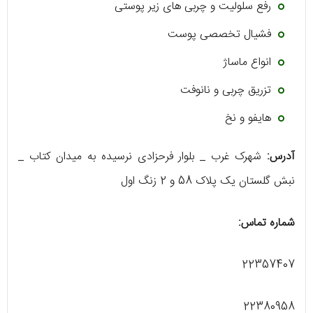
رفع سلولیت و چربی های زیر پوستی
فشیال تخصصی پوست
انواع ماساژ
تزریق چربی و نانوفت
هایفو و نخ
آدرس:
شهرک غرب _ بلوار فرحزادی نرسیده به میدان کتاب _
نبش گلستان یک پلاک 58 و 2 زنگ اول
شماره تماس:
22357407
22380958