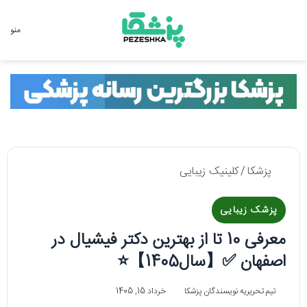
جستجو برای
منو
پزشکا
/
کلینیک زیبایی
پزشک زیبایی
معرفی 10 تا از بهترین دکتر فیشیال در
اصفهان ✅【سال1405】⭐
تیم تحریریه نویسندگان پزشکا
خرداد 15, 1405