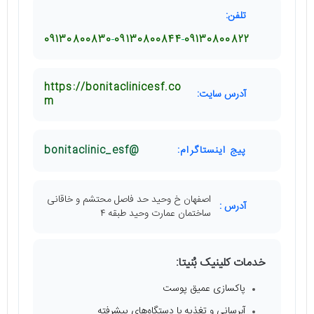
تلفن:
09130800830
09130800844
09130800822
https://bonitaclinicesf.co
آدرس سایت:
m
پیج اینستاگرام:
@bonitaclinic_esf
اصفهان خ وحید حد فاصل محتشم و خاقانی
آدرس :
ساختمان عمارت وحید طبقه ۴
خدمات کلینیک بُنیتا:
پاکسازی عمیق پوست
آبرسانی و تغذیه با دستگاه‌های پیشرفته