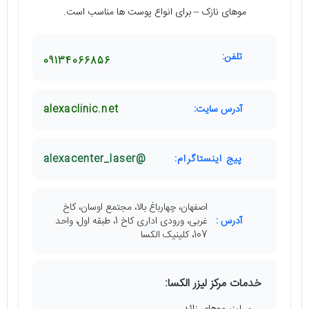
موهای نازک – ⁠برای انواع پوست ها مناسب است.
تلفن:
09134066856
آدرس سایت:
alexaclinic.net
پیج اینستاگرام:
@alexacenter_laser
اصفهان، چهارباغ بالا، مجتمع اوسان، کاخ
آدرس :
غربی، ورودی اداری کاخ 1، طبقه اول، واحد
107، کلینیک الکسا
خدمات مرکز لیزر الکسا:
لیزر موهای زائد