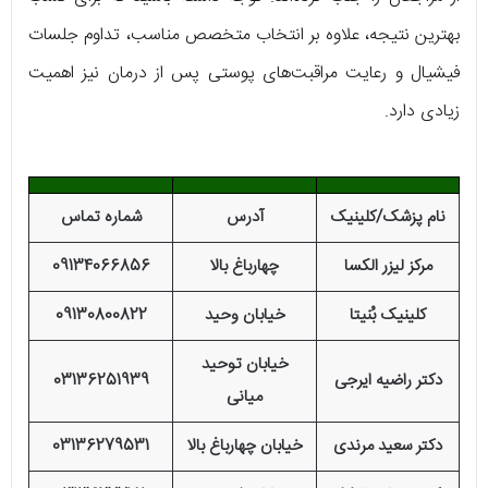
بهترین نتیجه، علاوه بر انتخاب متخصص مناسب، تداوم جلسات
فیشیال و رعایت مراقبت‌های پوستی پس از درمان نیز اهمیت
زیادی دارد.
نام پزشک/کلینیک
آدرس
شماره تماس
مرکز لیزر الکسا
چهارباغ بالا
09134066856
کلینیک بُنیتا
خیابان وحید
09130800822
خیابان توحید
دکتر راضیه ایرجی
03136251939
میانی
دکتر سعید مرندی
خیابان چهارباغ بالا
03136279531