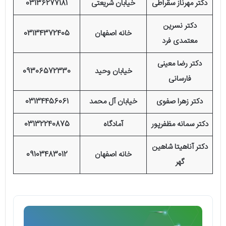
دکتر مهرناز سقراطی
خیابان شریعتی
03136277181
دکتر نسرین
خانه اصفهان
03134372405
معتمدی فرد
دکتر رضا معینی
خیابان وحید
09306572330
فارسانی
دکتر زهرا صفوی
خیابان آل محمد
03134456061
دکتر سمانه مظفرپور
آمادگاه
03132240875
دکتر آناهیتا شاهین
خانه اصفهان
09103483012
گهر