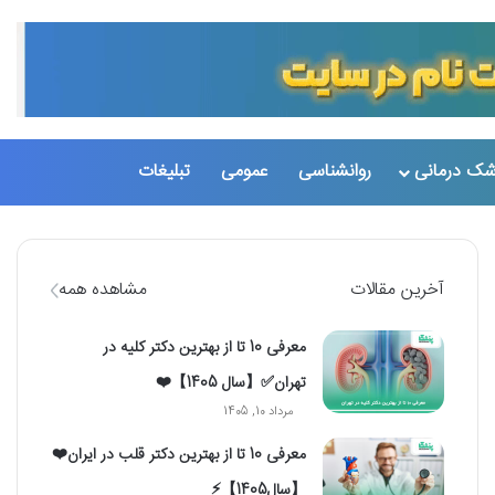
تغییر پو
جست
شک درمانی
روانشناسی
عمومی
تبلیغات
آخرین مقالات
مشاهده همه
معرفی 10 تا از بهترین دکتر کلیه در
تهران✅【سال 1405】❤️
مرداد 10, 1405
معرفی 10 تا از بهترین دکتر قلب در ایران❤️
【سال1405】⚡️