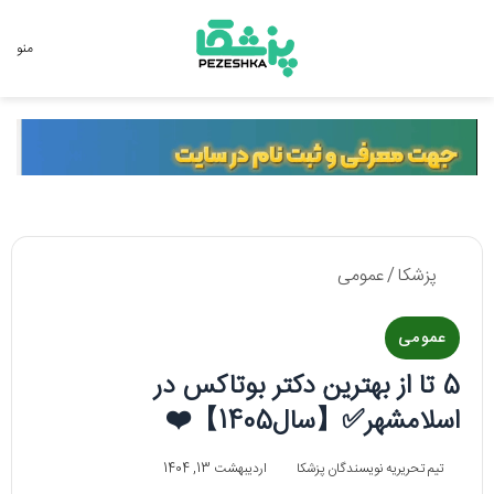
جستجو برای
منو
پزشکا
/
عمومی
عمومی
5 تا از بهترین دکتر بوتاکس در
اسلامشهر✅【سال1405】❤️
تیم تحریریه نویسندگان پزشکا
اردیبهشت 13, 1404