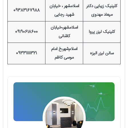
کلینیک زیبایی دکتر
اسلامشهر ، خیابان
09383167988
میعاد مهدوی
شهید رجایی
اسلامشهر،خیابان
کلینیک لیزر پروا
09190618600
کاشانی
اسلام‌شهر،خ امام
سالن لیزر الیزه
09331111321
موسی کاظم