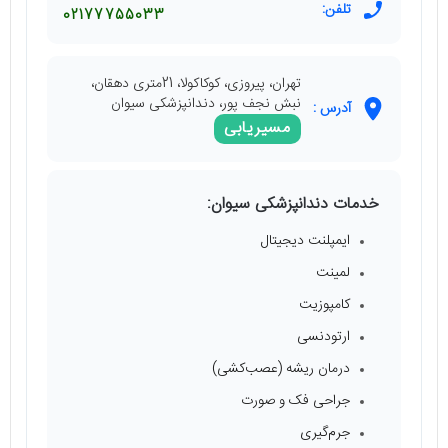
تلفن:
02177755033
تهران، پیروزی، کوکاکولا، 21متری دهقان،
نبش نجف پور، دندانپزشکی سیوان
آدرس :
مسیریابی
خدمات دندانپزشکی سیوان:
ایمپلنت دیجیتال
لمینت
کامپوزیت
ارتودنسی
درمان ریشه (عصب‌کشی)
جراحی فک و صورت
جرم‌گیری