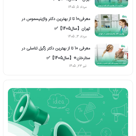
مرداد 5, 1405
معرفی10 تا از بهترین دکتر واژینیسموس در
تهران【سال1405】✅
مرداد 3, 1405
معرفی 10 تا از بهترین دکتر زگیل تناسلی در
ستارخان⭐【سال1405】✅
تیر 23, 1405