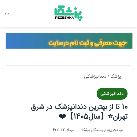
جستجو برای
منو
پزشکا
/
دندانپزشکی
دندانپزشکی
10 تا از بهترین دندانپزشک در شرق
تهران⭐【سال1405】❤️
تیم تحریریه نویسندگان پزشکا
مرداد 23, 1402