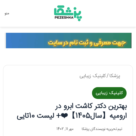
جستجو برای
منو
پزشکا
/
کلینیک زیبایی
کلینیک زیبایی
بهترین دکتر کاشت ابرو در
ارومیه【سال1405】❤️+ لیست 10تایی
تیم تحریریه نویسندگان پزشکا
مهر 11, 1402