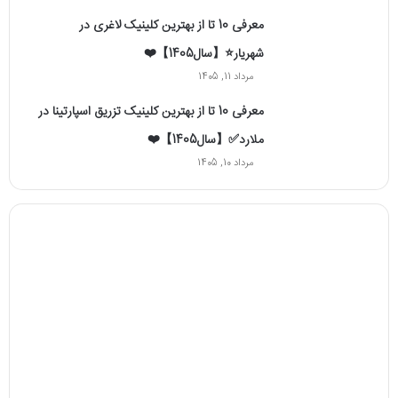
معرفی 10 تا از بهترین کلینیک لاغری در
شهریار⭐【سال1405】❤️
مرداد 11, 1405
معرفی 10 تا از بهترین کلینیک تزریق اسپارتینا در
ملارد✅【سال1405】❤️
مرداد 10, 1405