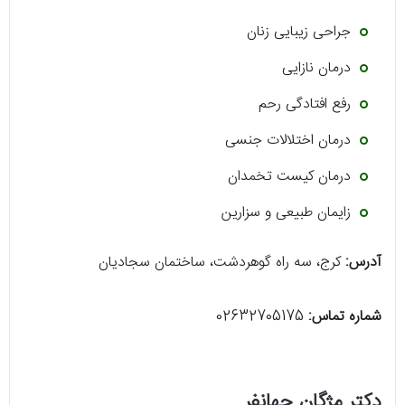
جراحی زیبایی زنان
درمان نازایی
رفع افتادگی رحم
درمان اختلالات جنسی
درمان کیست تخمدان
زایمان طبیعی و سزارین
آدرس:
کرج، سه راه گوهردشت، ساختمان سجادیان
شماره تماس:
02632705175
دکتر مژگان جهانفر