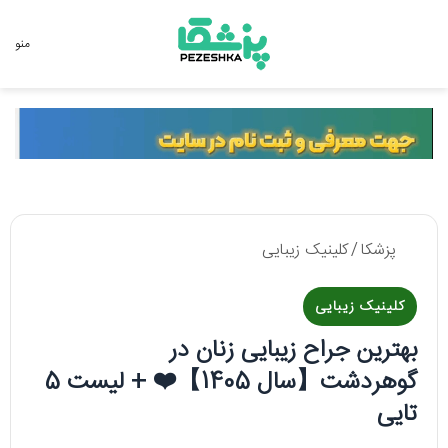
جستجو برای
منو
پزشکا
/
کلینیک زیبایی
کلینیک زیبایی
بهترین جراح زیبایی زنان در
گوهردشت【سال 1405】❤️ + لیست 5
تایی