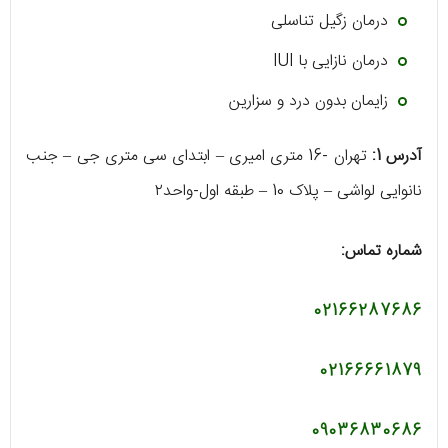
درمان زگیل تناسلی
درمان نازایی با IUI
زایمان بدون درد و سزارین
آدرس 1:
تهران -16 متری امیری – ابتدای سی متری جی – جنب
نانوایی لواشی – پلاک 10 – طبقه اول-واحد٢
شماره تماس:
02166287686
02166661879
09036830686