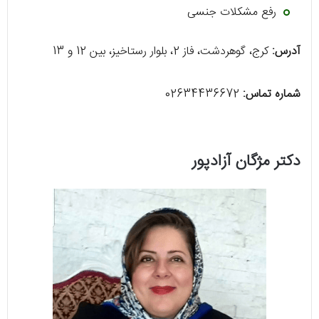
رفع مشکلات جنسی
آدرس:
کرج، گوهردشت، فاز 2، بلوار رستاخیز، بین 12 و 13
شماره تماس:
02634436672
دکتر مژگان آزادپور