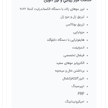
خدمات مركز زيبايي و ليزر دلوين:
لیزر موهای زائد با دستگاه الکساندرایت کندلا ۲۰۲۲
تزریق ژل و مزو ژل
تزریق بوتاکس
مزوتراپی
هایفوتراپی با دستگاه دابلوگلد
اندولیفت
فیشال تخصصی
الکترولیز موهای سفید
برداشتن خال و میخچه
۱لیزرco2فرکشنال
۱پیرسینگ
PRP
۱میکرونیدلینگ