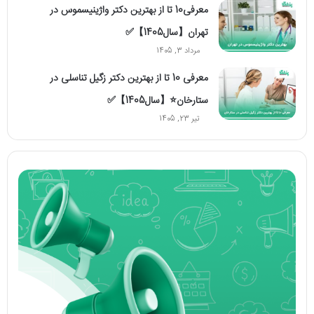
معرفی10 تا از بهترین دکتر واژینیسموس در
تهران【سال1405】✅
مرداد 3, 1405
معرفی 10 تا از بهترین دکتر زگیل تناسلی در
ستارخان⭐【سال1405】✅
تیر 23, 1405