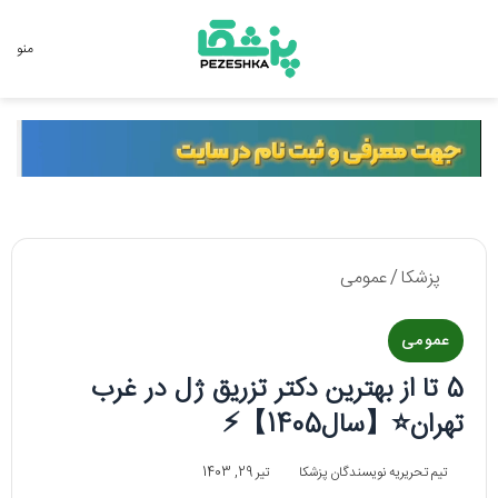
جستجو برای
منو
پزشکا
/
عمومی
عمومی
5 تا از بهترین دکتر تزریق ژل در غرب
تهران⭐【سال1405】⚡️
تیم تحریریه نویسندگان پزشکا
تیر 29, 1403