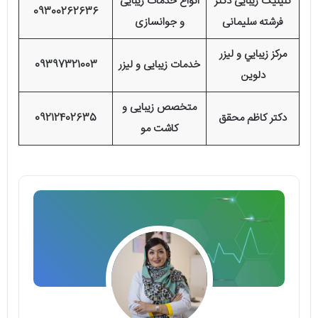
کلینیک زیبایی دکتر
انواع خدمات زیبایی
09300262636
فرشته سلیمانی
و جوانسازی
مركز زيبايي و ليزر
خدمات زیبایی و لیزر
09397321003
دلوين
متخصص زیبایی و
دکتر کاظم محقق
09212402635
کاشت مو