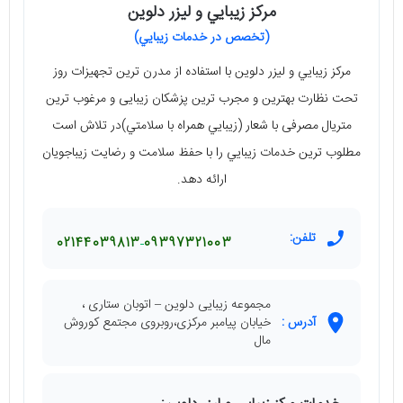
مركز زيبايي و ليزر دلوين
(تخصص در خدمات زيبايي)
مركز زيبايي و ليزر دلوين با استفاده از مدرن ترين تجهيزات روز
تحت نظارت بهترين و مجرب ترين پزشكان زيبايی و مرغوب ترين
متريال مصرفی با شعار (زيبايي همراه با سلامتي)در تلاش است
مطلوب ترين خدمات زيبايي را با حفظ سلامت و رضايت زيباجويان
ارائه دهد.
تلفن:
02144039813
09397321003
مجموعه زیبایی دلوین – اتوبان ستاری ،
آدرس :
خیابان پیامبر مرکزی،روبروی مجتمع کوروش
مال