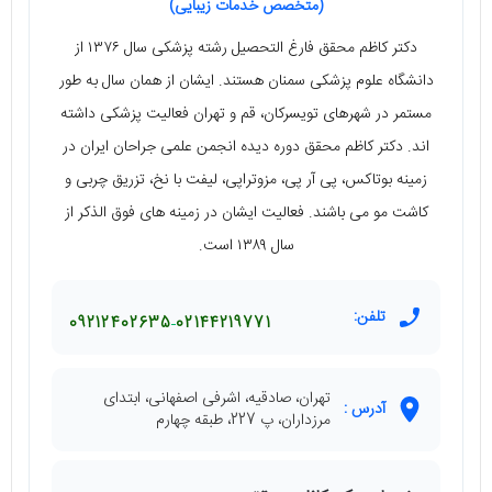
(متخصص خدمات زیبایی)
دکتر کاظم محقق فارغ التحصیل رشته پزشکی سال ۱۳۷۶ از
دانشگاه علوم پزشکی سمنان هستند. ایشان از همان سال به طور
مستمر در شهرهای تویسرکان، قم و تهران فعالیت پزشکی داشته
اند. دکتر کاظم محقق دوره دیده انجمن علمی جراحان ایران در
زمینه بوتاکس، پی آر پی، مزوتراپی، لیفت با نخ، تزریق چربی و
کاشت مو می باشند. فعالیت ایشان در زمینه های فوق الذکر از
سال ۱۳۸۹ است.
تلفن:
09212402635
02144219771
تهران، صادقیه، اشرفی اصفهانی، ابتدای
آدرس :
مرزداران، پ 227، طبقه چهارم