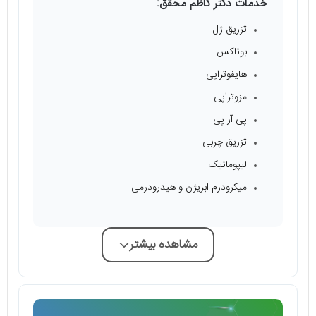
خدمات دکتر کاظم محقق:
تزریق ژل
بوتاکس
هایفوتراپی
مزوتراپی
پی آر پی
تزریق چربی
لیپوماتیک
میکرودرم ابریژن و هیدرودرمی
مشاهده بیشتر