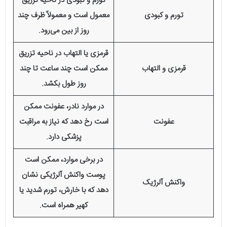
تورم و کبودی در ناحیه تزریق
تورم و کبودی
معمول است و معمولاً ظرف چند
روز از بین می‌رود.
قرمزی یا التهاب در ناحیه تزریق
قرمزی و التهاب
ممکن است چند ساعت تا چند
روز طول بکشد.
در موارد نادر، عفونت ممکن
عفونت
است رخ دهد که نیاز به مراقبت
پزشکی دارد.
در برخی موارد، ممکن است
پوست واکنش آلرژیکی نشان
واکنش آلرژیک
دهد که با خارش، تورم شدید یا
کهیر همراه است.