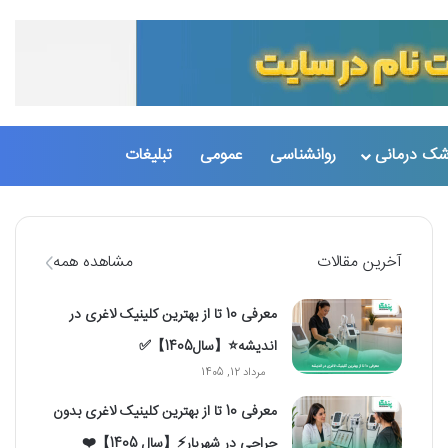
تغییر پو
جست
شک درمانی
روانشناسی
عمومی
تبلیغات
آخرین مقالات
مشاهده همه
معرفی 10 تا از بهترین کلینیک لاغری در
اندیشه⭐【سال1405】✅
مرداد 12, 1405
معرفی 10 تا از بهترین کلینیک لاغری بدون
جراحی در شهریار⚡【سال 1405】❤️