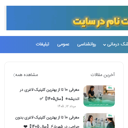
تغییر پو
جست
شک درمانی
روانشناسی
عمومی
تبلیغات
آخرین مقالات
مشاهده همه
معرفی 10 تا از بهترین کلینیک لاغری در
اندیشه⭐【سال1405】✅
مرداد 12, 1405
معرفی 10 تا از بهترین کلینیک لاغری بدون
جراحی در شهریار⚡【سال 1405】❤️