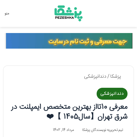
جستجو برای
منو
پزشکا
/
دندانپزشکی
دندانپزشکی
معرفی 10تااز بهترین متخصص ایمپلنت در
شرق تهران【سال1405 】❤️
تیم تحریریه نویسندگان پزشکا
مرداد 14, 1402