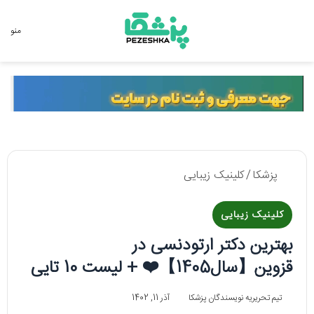
جستجو برای
منو
پزشکا
/
کلینیک زیبایی
کلینیک زیبایی
بهترین دکتر ارتودنسی در
قزوین【سال1405】❤️ + لیست 10 تایی
تیم تحریریه نویسندگان پزشکا
آذر 11, 1402