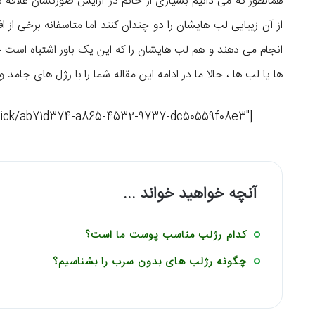
همانطور که می دانیم بسیاری از خانم در آرایش صورتشان علاقه شدی
از آن زیبایی لب هایشان را دو چندان کنند اما متاسفانه برخی ا
انجام می دهند و هم لب هایشان را که این یک باور اشتباه است چر
ها یا لب ها ، حالا ما در ادامه این مقاله شما را با رژل های جامد 
[maxbutton id=”2″ url=”https://affstat.adro.co/click/ab71d374-a865-4532-9737-dc50559f08e3″ ]
آنچه خواهید خواند ...
کدام رژلب مناسب پوست ما است؟
چگونه رژلب های بدون سرب را بشناسیم؟