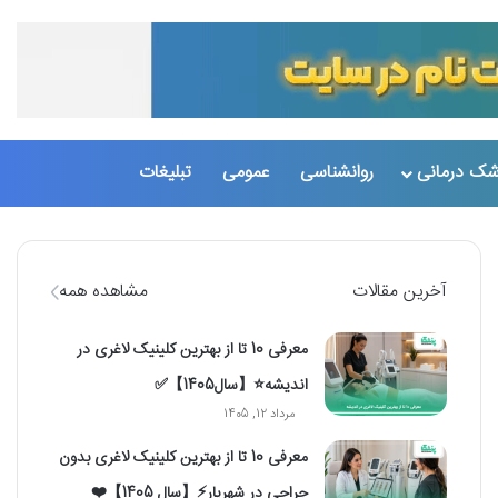
شک درمانی
روانشناسی
عمومی
تبلیغات
تغییر پو
جست
آخرین مقالات
مشاهده همه
معرفی 10 تا از بهترین کلینیک لاغری در
اندیشه⭐【سال1405】✅
مرداد 12, 1405
معرفی 10 تا از بهترین کلینیک لاغری بدون
جراحی در شهریار⚡【سال 1405】❤️