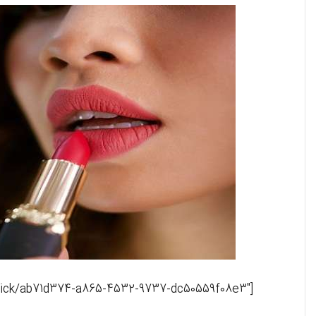
[maxbutton id=”2″ url=”https://affstat.adro.co/click/ab71d374-a865-4532-9737-dc50559f08e3″ ]