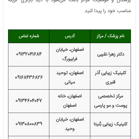
پزشکان و موقعیت مراکز باعث می‌شود با دید بازتری گزینه
مناسب خود را پیدا کنید.
نام پزشک
/ مرکز
آدرس
شماره تماس
اصفهان، خیابان
دکتر زهرا نقیبی
09132041684
فرایبورگ
کلینیک زیبایی آذر
اصفهان، توحید
09168436826
قنبری
میانی
مرکز تخصصی
اصفهان، خانه
09134604047
پوست و مو پارسی
اصفهان
اصفهان، خیابان
کلینیک زیبایی بُنیتا
09130800839
وحید