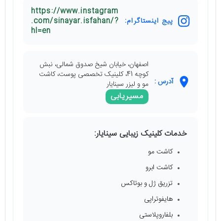
https://www.instagram
پیج اینستاگرام:
.com/sinayar.isfahan/?
hl=en
اصفهان، خیابان شیخ صدوق شمالی، نبش
کوچه 41، کلینیک تخصصی پوست، کاشت
آدرس :
مو و لیزر سینایار
مسیریابی
خدمات کلینیک زیبایی سینایار:
کاشت مو
کاشت ابرو
تزریق ژل و بوتاکس
هایفوتراپی
بلفاروپلاستی