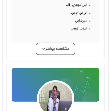
لیزر موهای زاِئد
تزریق چربی
مزوتراپی
لیفت غبغب
مشاهده بیشتر