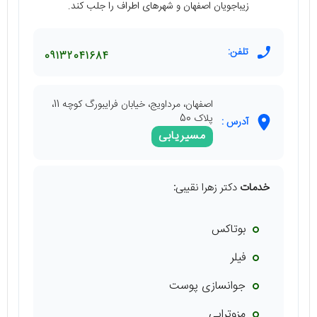
زیباجویان اصفهان و شهرهای اطراف را جلب کند.
تلفن:
09132041684
اصفهان، مرداویج، خیابان فرایبورگ کوچه 11،
پلاک 50
آدرس :
مسیریابی
خدمات
دکتر زهرا نقیبی
:
بوتاکس
فیلر
جوانسازی پوست
مزوتراپی