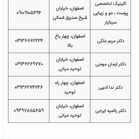
کلینیک تخصصی
اصفهان، خیابان
پوست ، مو و زیبایی
09109105494
شیخ صدوق شمالی
سینایار
اصفهان، چهار باغ
دکتر مریم ملکی
03136662224
بالا
اصفهان، خیابان
دکتر ایمان مومنی
03136269770
توحید میانی
اصفهان، چهار راه
دکتر ندا ادیبی
03136274746
توحید
اصفهان، خیابان
دکتر راضیه ایرجی
09397885659
توحید میانی