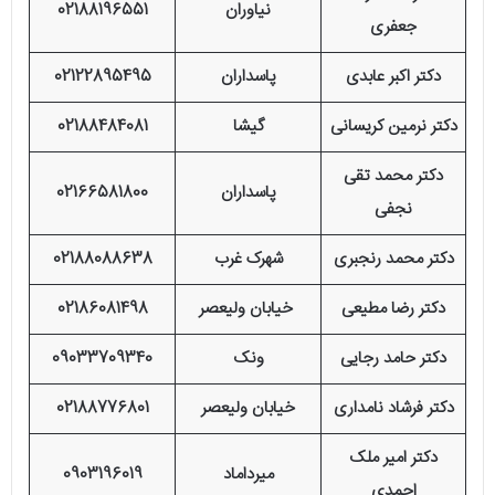
نیاوران
02188196551
جعفری
دکتر اکبر عابدی
پاسداران
02122895495
دکتر نرمین کریسانی
گیشا
02188484081
دکتر محمد تقی
پاسداران
02166581800
نجفی
دکتر محمد رنجبری
شهرک غرب
02188088638
دکتر رضا مطیعی
خیابان ولیعصر
02186081498
دکتر حامد رجایی
ونک
09033709340
دکتر فرشاد نامداری
خیابان ولیعصر
02188776801
دکتر امیر ملک
میرداماد
0903196019
احمدی