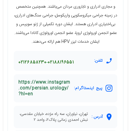
و مجاری ادراری و ناباروری مردان می‌باشند. همچنین متخصص
در زمینه جراحی میکروسکوپی واریکوسل، جراحی سنگ‌های ادراری،
بی‌اختیاری ادراری هستند. ایشان دوره تکمیلی از ژنو سوییس و
عضو انجمن اورولوژی اروپا، عضو انجمن اورولوژی کانادا می‌باشند.
ایشان خدمات لیزر HPV هم ارائه می‌دهند.
تلفن:
02126858230
02188196551
https://www.instagram
پیج اینستاگرام:
.com/persian.urology/
?hl=en
تهران، نیاوران، سه راه مژده، خیابان مقدسی،
آدرس :
نبش احمدی زمانی پلاک۲، واحد ۲