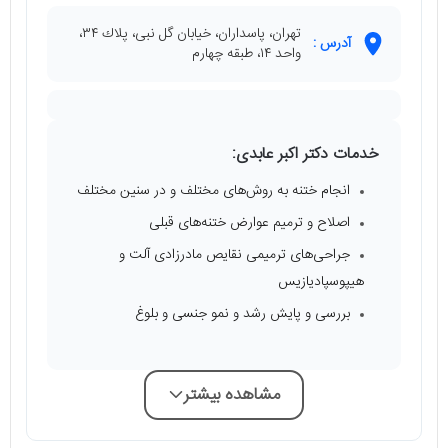
تهران، پاسداران، خيابان گل نبى، پلاك ٣٤،
آدرس :
واحد ١٤، طبقه چهارم
خدمات دکتر اکبر عابدی:
انجام ختنه به روش‌هاى مختلف و در سنين مختلف
اصلاح و ترميم عوارض ختنه‌هاى قبلى
جراحى‌هاى ترميمى نقايص مادرزادى آلت و
هيپوسپاديازيس
بررسى و پايش رشد و نمو جنسى و بلوغ
مشاهده بیشتر