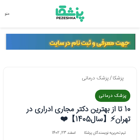
جستجو برای
منو
پزشکا
/
پزشک درمانی
پزشک درمانی
10 تا از بهترین دکتر مجاری ادراری در
تهران⚡️【سال1405】❤️
تیم تحریریه نویسندگان پزشکا
اسفند 23, 1402