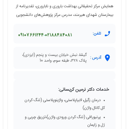
همایش مرکز تحقیقاتی بهداشت باروری و ناباروری، تقدیرنامه از
بیمارستان شهدای هیرمند، مدرس مرکز پژوهش‌های دانشجویی
تلفن:
09107661244
02188484081
گیشا، نبش خیابان بیست و پنجم (ایزدی)،
آدرس :
پلاک ۳۲۸، طبقه سوم، واحد 10
خدمات دکتر نرمین کریسانی:
درمان زگیل، لابیاپلاستی، واژینوپلاستی (تنگ کردن
کل کانال واژن)
پرنیورافی (تنگ کردن ورودی واژن)،تزریق چربی و
ژل و زایمان