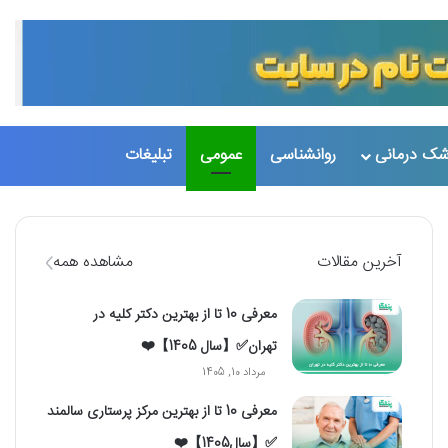
شک درمانی
روانشناسی
عمومی
تبلیغات
تغییر پو
جست
آخرین مقالات
مشاهده همه
معرفی 10 تا از بهترین دکتر کلیه در
تهران✅【سال 1405】❤️
مرداد 10, 1405
معرفی 10 تا از بهترین مرکز پرستاری سالمند
✅【سال1405】❤️