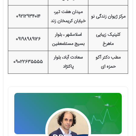
میدان هفت تیر،
مرکز ژیوان زندگی نو
09212934014
خیابان کریمخان زند
کلینیک زیبایی
اسلامشهر ، بلوار
09198989126
ماهرخ
بسیج مستضعفین
مطب دكتر آكو
سعادت آباد، بلوار
09022635555
حمزه ای
پاكنژاد