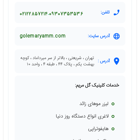
تلفن:
02122857214
09307353536
آدرس سایت:
golemaryamm.com
تهران ، شریعتی ، بالاتر از سر میرداماد ، کوچه
آدرس :
بهشت یکم ، پلاک ۴۴ ، طبقه ۴ ، واحد ۱۰
خدمات کلینیک گل مریم:
لیزر موهای زائد
لاغری انواع دستگاه روز دنیا
هایفوتراپی