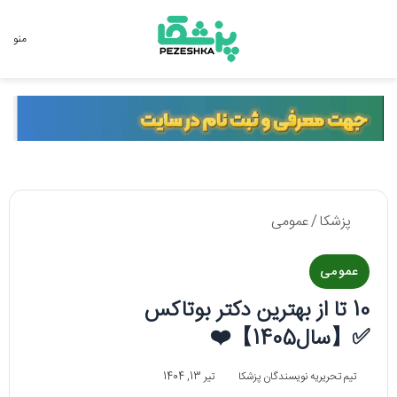
جستجو برای
منو
پزشکا
/
عمومی
عمومی
10 تا از بهترین دکتر بوتاکس
✅【سال1405】❤️
تیم تحریریه نویسندگان پزشکا
تیر 13, 1404