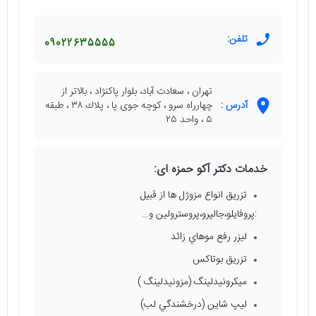
تلفن:
09022635555
تهران ، سعادت آباد، بلوار پاكنژاد ، بالاتر از
آدرس :
چهارراه سرو ، كوچه جوى پا ، پلاك ٣٨ ، طبقه
٥ ، واحد ٢٥
خدمات دکتر آکو حمزه ای:
تزريق انواع مزوژل ها از قبيل
:پروفايلو،جالپرو،پروسترولين و…
ليزر رفع موهاي زائد
تزریق بوتاکس
ميكرونيدلينگ (مزونيدلينگ )
ليپ شاين (درخشندگي لب)