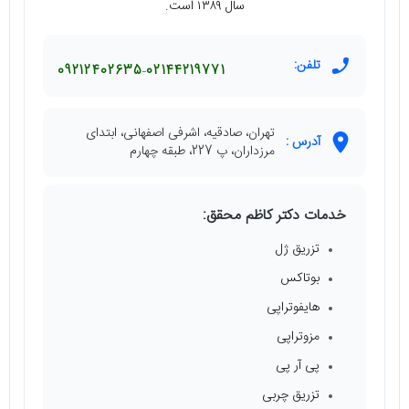
سال ۱۳۸۹ است.
تلفن:
09212402635
02144219771
تهران، صادقیه، اشرفی اصفهانی، ابتدای
آدرس :
مرزداران، پ 227، طبقه چهارم
خدمات دکتر کاظم محقق:
تزریق ژل
بوتاکس
هایفوتراپی
مزوتراپی
پی آر پی
تزریق چربی