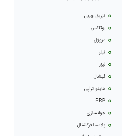
تزریق چربی
بوتاکس
مزوژل
فیلر
لیزر
فیشال
هایفو تراپی
PRP
جوانسازی
پلاسما فرکشنال