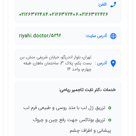
تلفن:
02126372484
02126372406
02126372426
آدرس سایت:
riyahi.doctor/5292
تهران، بلوار اندرزگو، خیابان شریفی منش، بن
آدرس :
بست یکم، پلاک 3، ساختمان ماهان، طبقه
چهارم، واحد 14
خدمات
د
کتر نابت تاجمیر ریاحی:
تزریق ژل لب با متد روسی و طبیعی فرم لب
تزریق بوتاکس جهت رفع چین و چروک
پیشانی و اطراف چشم