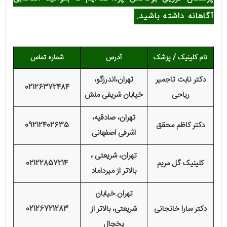
آگاهانه داشته باشید.
نام کلینیک / پزشک
آدرس
شماره تماس
دکتر نابت تاجمیر
تهران،اندرزگو،
02126372484
ریاحی
خیابان شریفی منش
تهران، صادقیه،
دکتر کاظم محقق
09212402635
اشرفی اصفهانی
تهران، شریعتی ،
کلینیک گل مریم
02122857214
بالاتر از میرداماد
تهران.خیابان
دکتر سارا خانجانی
شریعتی، بالاتر از
02126721283
یخچال