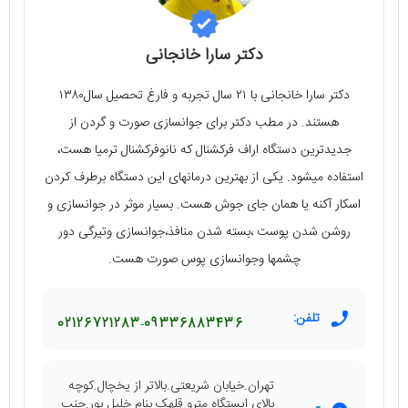
دکتر سارا خانجانی
دکتر سارا خانجانی با ۲۱ سال تجربه و فارغ تحصیل سال۱۳۸۰
هستند. در مطب دکتر برای جوانسازی صورت و گردن از
جدیدترین دستگاه اراف فرکشنال که نانوفرکشنال ترمیا هست،
استفاده میشود. یکی از بهترین درمانهای این دستگاه برطرف کردن
اسکار آکنه یا همان جای جوش هست. بسیار موثر در جوانسازی و
روشن شدن پوست ،بسته شدن منافذ،جوانسازی وتیرگی دور
چشمها وجوانسازی پوس صورت هست.
تلفن:
02126721283
09336883436
تهران.خیابان شریعتی.بالاتر از یخچال.کوچه
بالای ایستگاه مترو قلهک بنام خلیل پور.جنب