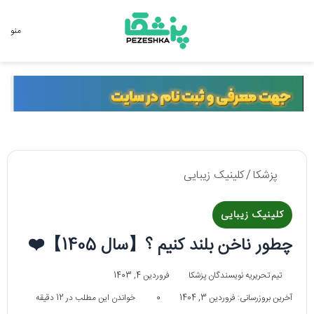
جستجو برای
منو
پزشکا
/
کلینیک زیبایی
کلینیک زیبایی
چطور ناخن بلند کنیم ؟【سال 1405】❤️
تیم تحریریه نویسندگان پزشکا
فروردین 4, 1403
آخرین بروزرسانی: فروردین 3, 1404
0
خواندن این مطلب در 12 دقیقه