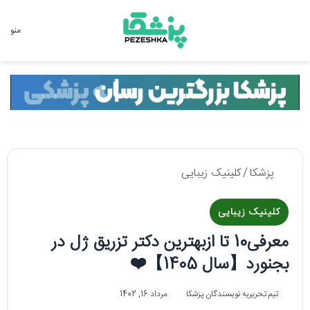
جستجو برای
منو
پزشکا
/
کلینیک زیبایی
کلینیک زیبایی
معرفی10 تا ازبهترین دکتر تزریق ژل در
بجنورد【سال 1405】❤️
تیم تحریریه نویسندگان پزشکا
مرداد 16, 1402