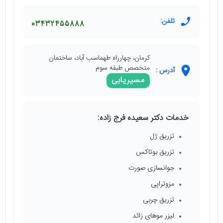
تلفن:
03432455888
کرمان، چهارراه طهماسب آباد، ساختمان
متخصص طبقه سوم
آدرس :
مسیریابی
خدمات دکتر سعیده فرج زاده:
تزریق ژل
تزریق بوتاکس
جوانسازی صورت
مزوتراپی
تزریق چربی
لیزر موهای زائد