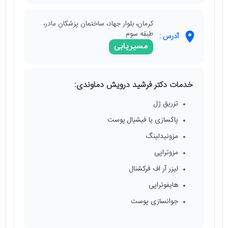
کرمان، بلوار جهاد، ساختمان پزشکان مادر،
طبقه سوم
آدرس :
مسیریابی
خدمات دکتر فرشید درویش دماوندی:
تزریق ژل
پاکسازی یا فیشیال پوست
مزونیدلینگ
مزوتراپی
لیزر آر اف فرکشنال
هایفوتراپی
جوانسازی پوست