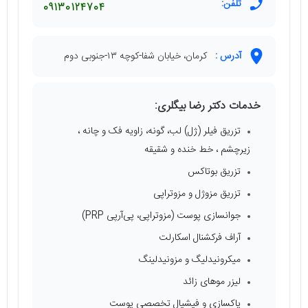
تلفن:
09130124704
آدرس :
کرمان، خیابان شفا-کوچه ۱۳-جنوبی دوم
خدمات دکتر رضا بیگلری:
تزریق فیلر (ژل) لب، گونه، زاویه فک و چانه ،
زیرچشم ، خط خنده و شقیقه
تزریق بوتاکس
تزریق مزوژل و مزوتراپی
جوانسازی پوست (مزوتراپی، پی‌آرپی PRP)
آراف فرکشنال اسکارلت
میکرونیدلیگ و مزونیدلینگ
لیزر موهای زائد
پاکسازی و فیشیال تخصصی پوست