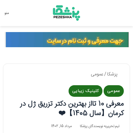
جستجو برای
منو
پزشکا
/
عمومی
عمومی
کلینیک زیبایی
معرفی 10 تااز بهترین دکتر تزریق ژل در
کرمان【سال 1405】❤️
تیم تحریریه نویسندگان پزشکا
مرداد 15, 1402