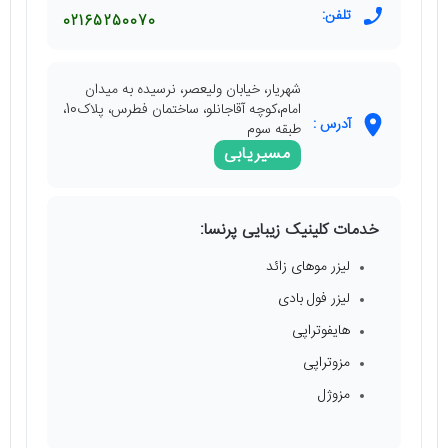
تلفن:
02165250070
شهریار، خیابان ولیعصر، نرسیده به میدان
امام،کوچه آقاجانلو، ساختمان فطرس، پلاک10،
آدرس :
طبقه سوم
مسیریابی
خدمات کلینیک زیبایی پرنسا:
لیزر موهای زائد
لیزر فول بادی
هایفوتراپی
مزوتراپی
مزوژل