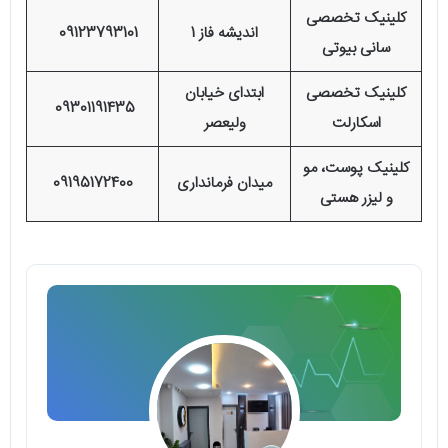
کلینیک تخصصی
اندیشه فاز 1
09123793101
سانی بیوتی
کلینیک تخصصی
ابتدای خیابان
09301191435
اسکارلت
ولیعصر
کلینیک پوست، مو
میدان فرمانداری
09195172400
و لیزر هستی