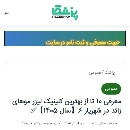
جستجو برای
منو
پزشکا
/
عمومی
عمومی
معرفی 10 تا از بهترین کلینیک لیزر موهای
زائد در شهریار ⚡【سال 1405】✅
سمانه دهقانی زاده
خرداد 11, 1405
آخرین بروزرسانی: تیر 17, 1405