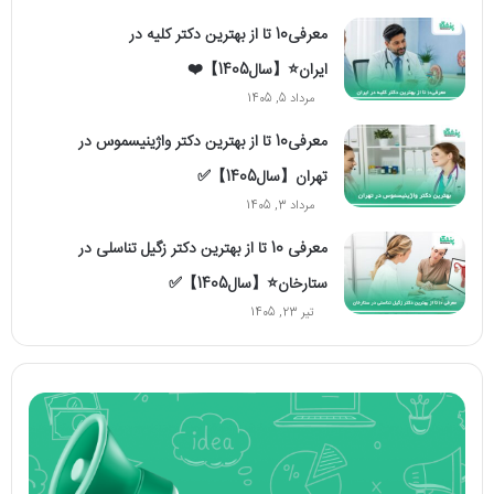
معرفی10 تا از بهترین دکتر کلیه در
ایران⭐【سال1405】❤️
مرداد 5, 1405
معرفی10 تا از بهترین دکتر واژینیسموس در
تهران【سال1405】✅
مرداد 3, 1405
معرفی 10 تا از بهترین دکتر زگیل تناسلی در
ستارخان⭐【سال1405】✅
تیر 23, 1405