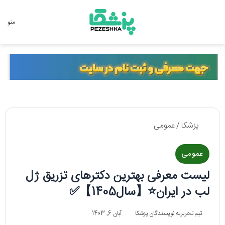
جستجو برای
منو
پزشکا
/
عمومی
عمومی
لیست معرفی بهترین دکترهای تزریق ژل
لب در ایران⭐【سال1405】✅
تیم تحریریه نویسندگان پزشکا
آبان 6, 1403