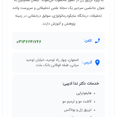
به ویژه تزریق ژل در کشور محسوب می‌شوند. ایشان همچنین به
عنوان جانشین سردبیر یک مجله علمی تحقیقاتی و سرپرست واحد
تحقیقات درمانگاه سایکودرماتولوژی، سوابق درخشانی در زمینه
پژوهش و آموزش دارند.
تلفن:
03136241746
اصفهان، چهار راه توحید، خیابان توحید
آدرس :
میانی، طبقه فوقانی بانک ملت
خدمات دکتر ندا ادیبی:
هایفوتراپی
کاشت مو و ترمیم مو
تزریق ژل و بوتاکس