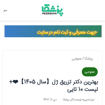
جستجو برای
منو
پزشکا
/
عمومی
عمومی
بهترین دکتر تزریق ژل【سال 1405】❤️+
لیست 10 تایی
تیم تحریریه نویسندگان پزشکا
دی 11, 1402