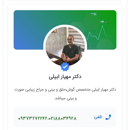
دکتر مهیار ابیلی
دکتر مهیار ابیلی متخصص گوش،حلق و بینی و جراح زیبایی صورت
و بینی میباشد.
تلفن:
09373272242
02188034928