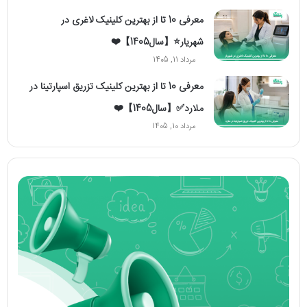
معرفی 10 تا از بهترین کلینیک لاغری در
شهریار⭐【سال1405】❤️
مرداد 11, 1405
معرفی 10 تا از بهترین کلینیک تزریق اسپارتینا در
ملارد✅【سال1405】❤️
مرداد 10, 1405