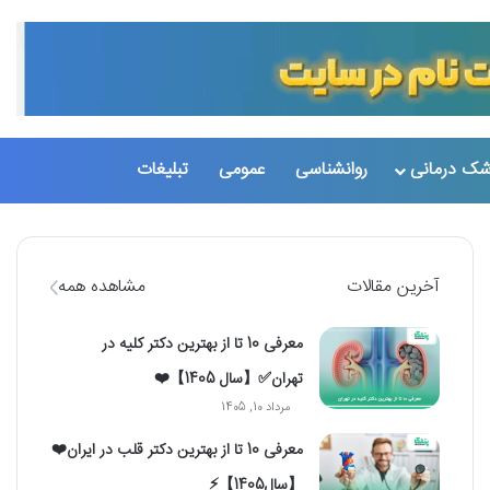
تغییر پو
جست
شک درمانی
روانشناسی
عمومی
تبلیغات
آخرین مقالات
مشاهده همه
معرفی 10 تا از بهترین دکتر کلیه در
تهران✅【سال 1405】❤️
مرداد 10, 1405
معرفی 10 تا از بهترین دکتر قلب در ایران❤️
【سال1405】⚡️