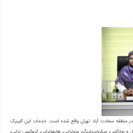
در منطقه سعادت آباد تهران واقع شده است. خدمات این کلینیک
ل و بوتاکس، میکرونیدلینگ، مزوتراپی، هایفوتراپی، کربوکسی تراپی،