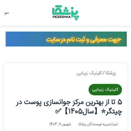
جستجو برای
منو
پزشکا
/
کلینیک زیبایی
کلینیک زیبایی
5 تا از بهترین مرکز جوانسازی پوست در
چیتگر⭐【سال1405】✅
تیم تحریریه نویسندگان پزشکا
شهریور 11, 1403