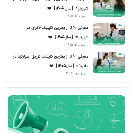
شهریار⚡【سال 1405】❤️
مرداد 11, 1405
معرفی 10 تا از بهترین کلینیک لاغری در
شهریار⭐【سال1405】❤️
مرداد 11, 1405
معرفی 10 تا از بهترین کلینیک تزریق اسپارتینا در
ملارد✅【سال1405】❤️
مرداد 10, 1405