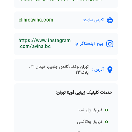
آدرس سایت:
clinicavina.com
https://www.instagram
پیج اینستاگرام:
.com/avina.bc
تهران ،ونک ،گاندی جنوبی، خیابان 21 ،
آدرس :
پلاک23
خدمات کلینیک زیبایی آوینا تهران:
تزریق ژل لب
تزریق بوتاکس