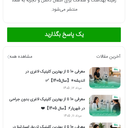
زمینه بهداشت و سلامت برای انتقال دانش و تجربه به شما،
منتشر می‌شود.
یک پاسخ بگذارید
آخرین مقالات
مشاهده همه
معرفی 10 تا از بهترین کلینیک لاغری در
اندیشه⭐【سال1405】✅
مرداد 12, 1405
معرفی 10 تا از بهترین کلینیک لاغری بدون جراحی
در شهریار⚡【سال 1405】❤️
مرداد 11, 1405
معرفی 10 تا از بهترین کلینیک تزریق اسپارتینا در