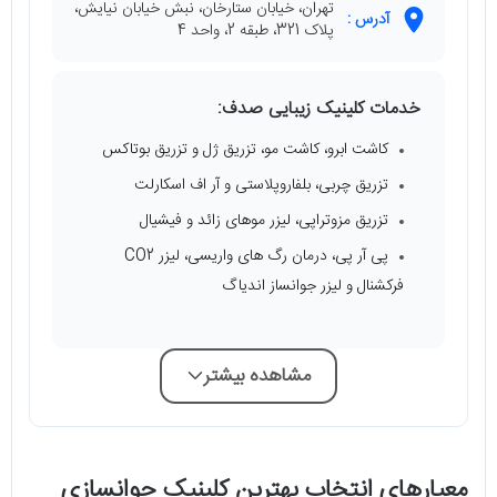
تهران، خیابان ستارخان، نبش خیابان نیایش،
آدرس :
پلاک 321، طبقه 2، واحد 4
خدمات کلینیک زیبایی صدف:
کاشت ابرو، کاشت مو، تزریق ژل و تزریق بوتاکس
تزریق چربی، بلفاروپلاستی و آر اف اسکارلت
تزریق مزوتراپی، لیزر موهای زائد و فیشیال
پی آر پی، درمان رگ های واریسی، لیزر CO2
فرکشنال و لیزر جوانساز اندیاگ
مشاهده بیشتر
معیارهای انتخاب بهترین کلینیک جوانسازی