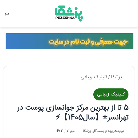
جستجو برای
منو
پزشکا
/
کلینیک زیبایی
کلینیک زیبایی
5 تا از بهترین مرکز جوانسازی پوست در
تهرانسر⭐【سال1405】⚡️
تیم تحریریه نویسندگان پزشکا
مهر 17, 1403