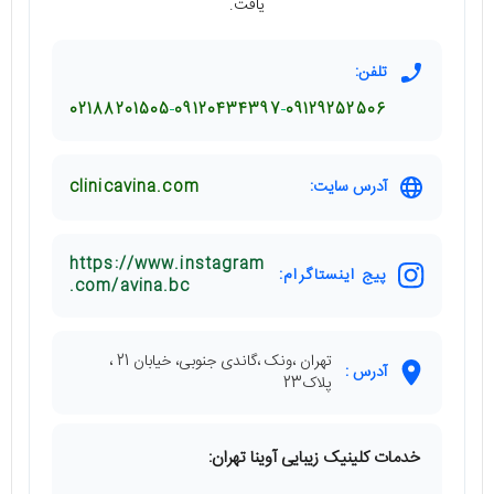
یافت.
تلفن:
02188201505
09120434397
09129252506
آدرس سایت:
clinicavina.com
https://www.instagram
پیج اینستاگرام:
.com/avina.bc
تهران ،ونک ،گاندی جنوبی، خیابان 21 ،
آدرس :
پلاک23
خدمات کلینیک زیبایی آوینا تهران: