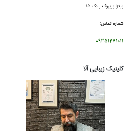
پیتزا پرپروک پلاک ۱۵
شماره تماس:
09351271011
کلینیک زیبایی آلا