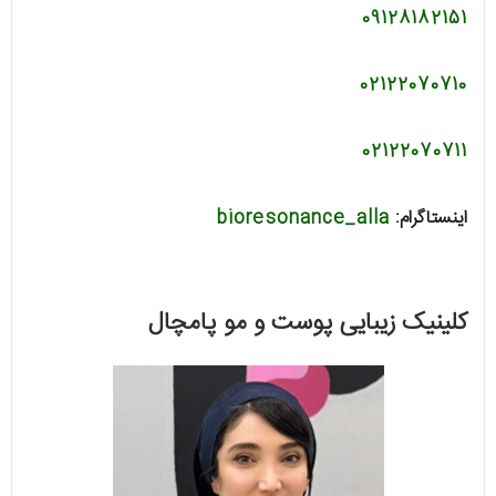
09128182151
02122070710
02122070711
اینستاگرام:
bioresonance_alla
کلینیک زیبایی پوست و مو پامچال