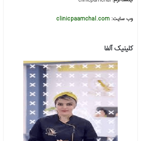
اینستاگرام:
clinicpamchal
وب سایت:
clinicpaamchal.com
کلینیک آلفا