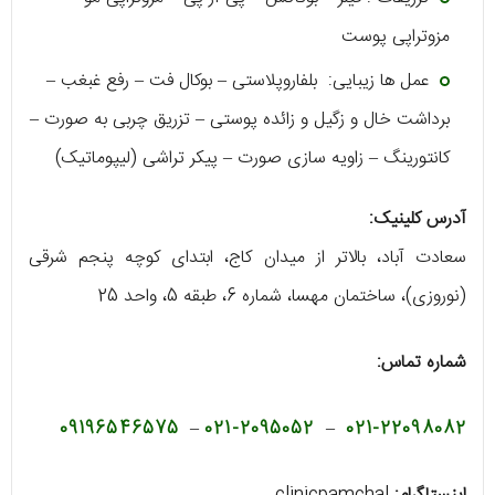
مزوتراپی پوست
عمل ها زیبایی: بلفاروپلاستی – بوکال فت – رفع غبغب –
برداشت خال و زگیل و زائده پوستی – تزریق چربی به صورت –
کانتورینگ – زاویه سازی صورت – پیکر تراشی (لیپوماتیک)
آدرس کلینیک:
سعادت‌ آباد، بالاتر از میدان کاج، ابتدای کوچه پنجم شرقی
(نوروزی)، ساختمان مهسا، شماره 6، طبقه 5، واحد 25
شماره تماس:
09196546575
–
021-2095052
–
021-22098082