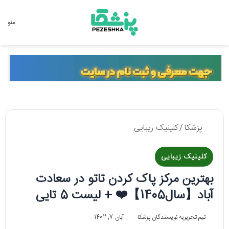
جستجو برای
منو
پزشکا
/
کلینیک زیبایی
کلینیک زیبایی
بهترین مرکز پاک کردن تاتو در سعادت
آباد【سال1405】❤️ + لیست 5 تایی
تیم تحریریه نویسندگان پزشکا
آبان 7, 1402